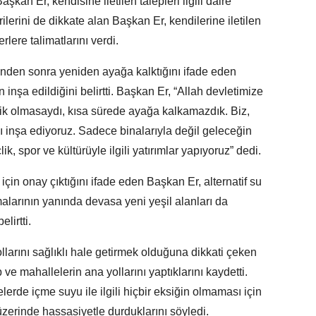
kan Er, kendisine iletilen talepleri ilgili daire
rilerini de dikkate alan Başkan Er, kendilerine iletilen
yerlere talimatlarını verdi.
nden sonra yeniden ayağa kalktığını ifade eden
nşa edildiğini belirtti. Başkan Er, “Allah devletimize
rlik olmasaydı, kısa sürede ayağa kalkamazdık. Biz,
 inşa ediyoruz. Sadece binalarıyla değil geleceğin
lik, spor ve kültürüyle ilgili yatırımlar yapıyoruz” dedi.
 için onay çıktığını ifade eden Başkan Er, alternatif su
alarının yanında devasa yeni yeşil alanları da
lirtti.
yollarını sağlıklı hale getirmek olduğuna dikkati çeken
ve mahallelerin ana yollarını yaptıklarını kaydetti.
lerde içme suyu ile ilgili hiçbir eksiğin olmaması için
 üzerinde hassasiyetle durduklarını söyledi.