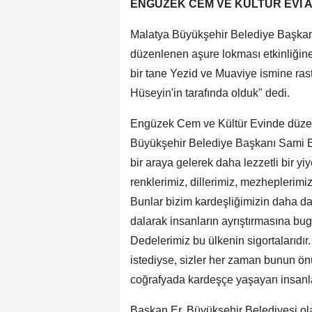
ENGÜZEK CEM VE KÜLTÜR EVİ A
Malatya Büyükşehir Belediye Başkanı
düzenlenen aşure lokması etkinliğine
bir tane Yezid ve Muaviye ismine ras
Hüseyin'in tarafında olduk" dedi.
Engüzek Cem ve Kültür Evinde düzen
Büyükşehir Belediye Başkanı Sami Er
bir araya gelerek daha lezzetli bir yiy
renklerimiz, dillerimiz, mezheplerimiz
Bunlar bizim kardeşliğimizin daha da
dalarak insanların ayrıştırmasına b
Dedelerimiz bu ülkenin sigortalarıdır.
istediyse, sizler her zaman bunun ö
coğrafyada kardeşçe yaşayan insanlar
Başkan Er, Büyükşehir Belediyesi o