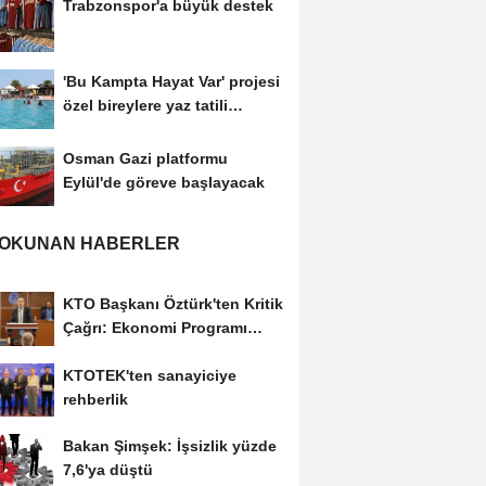
Trabzonspor'a büyük destek
'Bu Kampta Hayat Var' projesi
özel bireylere yaz tatili
sunuyor
Osman Gazi platformu
Eylül'de göreve başlayacak
 OKUNAN HABERLER
KTO Başkanı Öztürk'ten Kritik
Çağrı: Ekonomi Programı
Özel Sektörün...
KTOTEK'ten sanayiciye
rehberlik
Bakan Şimşek: İşsizlik yüzde
7,6'ya düştü