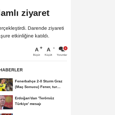
amlı ziyaret
rçekleştirdi. Darende ziyareti
re etkinliğine katıldı.
A
A
Büyüt
Küçült
Yorumlar
 HABERLER
Fenerbahçe 2-0 Sturm Graz
(Maç Sonucu) Fener, tur
avantajını kaptı!
Erdoğan'dan 'Terörsüz
Türkiye' mesajı