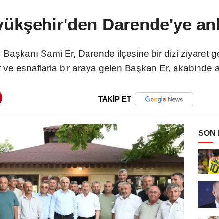
ükşehir'den Darende'ye anl
aşkanı Sami Er, Darende ilçesine bir dizi ziyaret ge
e esnaflarla bir araya gelen Başkan Er, akabinde aşu
TAKİP ET
SON