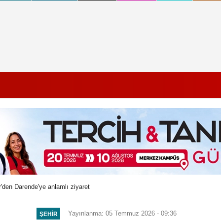
'den Darende'ye anlamlı ziyaret
Yayınlanma: 05 Temmuz 2026 - 09:36
ŞEHIR