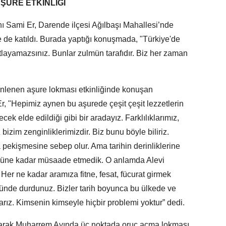
ŞURE ETKİNLİĞİ
 Sami Er, Darende ilçesi Ağılbaşı Mahallesi’nde
 de katıldı. Burada yaptığı konuşmada, "Türkiye'de
tlayamazsınız. Bunlar zulmün tarafıdır. Biz her zaman
lenen aşure lokması etkinliğinde konuşan
, "Hepimiz aynen bu aşurede çeşit çeşit lezzetlerin
ecek elde edildiği gibi bir aradayız. Farklılıklarımız,
 bizim zenginliklerimizdir. Biz bunu böyle biliriz.
 pekişmesine sebep olur. Ama tarihin derinliklerine
ugüne kadar müsaade etmedik. O anlamda Alevi
 Her ne kadar aramıza fitne, fesat, fücurat girmek
nünde durdunuz. Bizler tarih boyunca bu ülkede ve
ız. Kimsenin kimseyle hiçbir problemi yoktur” dedi.
larak Muharrem Ayında üç noktada oruç açma lokması