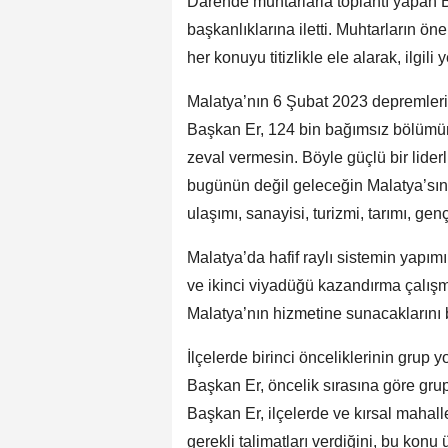
Darende muhtarlarla toplantı yapan Baş
başkanlıklarına iletti. Muhtarların öne
her konuyu titizlikle ele alarak, ilgili 
Malatya’nın 6 Şubat 2023 depremleri
Başkan Er, 124 bin bağımsız bölümün i
zeval vermesin. Böyle güçlü bir lide
bugünün değil geleceğin Malatya’sını
ulaşımı, sanayisi, turizmi, tarımı, genç
Malatya’da hafif raylı sistemin yapımı
ve ikinci viyadüğü kazandırma çalışm
Malatya’nın hizmetine sunacaklarını be
İlçelerde birinci önceliklerinin grup 
Başkan Er, öncelik sırasına göre grup 
Başkan Er, ilçelerde ve kırsal mahalle
gerekli talimatları verdiğini, bu konu