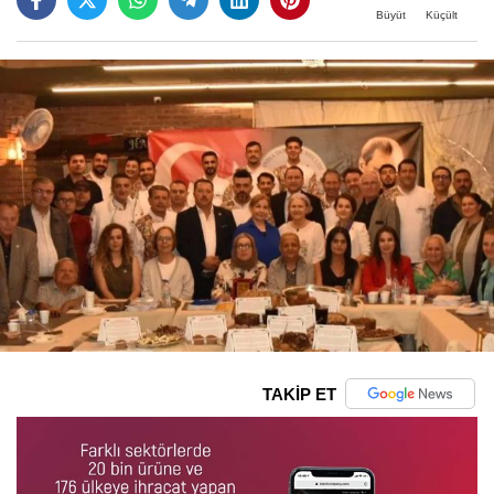
Büyüt
Küçült
TAKİP ET