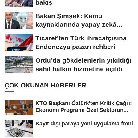
bakış
Bakan Şimşek: Kamu
kaynaklarında yapay zekâ
dönemi
Ticaret'ten Türk ihracatçısına
Endonezya pazarı rehberi
Ordu’da gökdelenlerin yıkıldığı
sahil halkın hizmetine açıldı
ÇOK OKUNAN HABERLER
KTO Başkanı Öztürk'ten Kritik Çağrı:
Ekonomi Programı Özel Sektörün...
Kayıt dışı paraya yeni uygulama freni