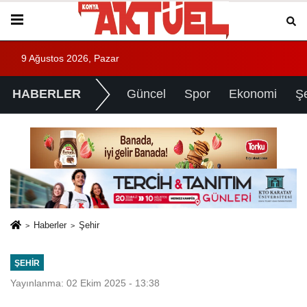
9 Ağustos 2026, Pazar
HABERLER
Güncel
Spor
Ekonomi
Ş
Haberler
Şehir
ŞEHIR
Yayınlanma: 02 Ekim 2025 - 13:38