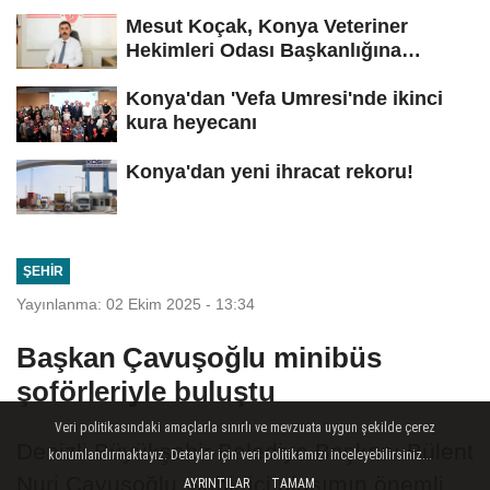
Mesut Koçak, Konya Veteriner
Hekimleri Odası Başkanlığına
yeniden...
Konya'dan 'Vefa Umresi'nde ikinci
kura heyecanı
Konya'dan yeni ihracat rekoru!
ŞEHIR
Yayınlanma: 02 Ekim 2025 - 13:34
Başkan Çavuşoğlu minibüs
şoförleriyle buluştu
Veri politikasındaki amaçlarla sınırlı ve mevzuata uygun şekilde çerez
Denizli Büyükşehir Belediye Başkanı Bülent
konumlandırmaktayız. Detaylar için veri politikamızı inceleyebilirsiniz...
Nuri Çavuşoğlu, şehir içi ulaşımın önemli
AYRINTILAR
TAMAM