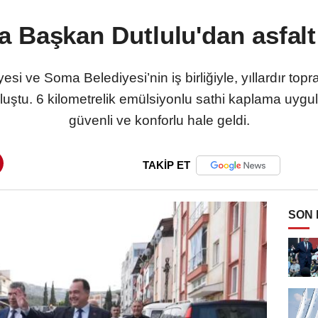
 Başkan Dutlulu'dan asfalt 
i ve Soma Belediyesi’nin iş birliğiyle, yıllardır topra
luştu. 6 kilometrelik emülsiyonlu sathi kaplama uyg
güvenli ve konforlu hale geldi.
TAKİP ET
SON