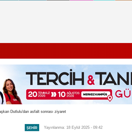
kan Dutlulu'dan asfalt sonrası ziyaret
Yayınlanma: 18 Eylül 2025 - 09:42
ŞEHIR