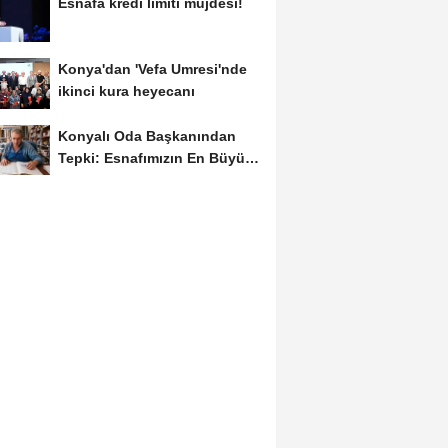
Esnafa kredi limiti müjdesi!
Konya'dan 'Vefa Umresi'nde
ikinci kura heyecanı
Konyalı Oda Başkanından
Tepki: Esnafımızın En Büyük
Sorunu İş...