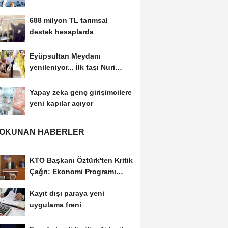
kesti
688 milyon TL tarımsal
destek hesaplarda
Eyüpsultan Meydanı
yenileniyor... İlk taşı Nuri
Aslan koydu
Yapay zeka genç girişimcilere
yeni kapılar açıyor
 OKUNAN HABERLER
KTO Başkanı Öztürk'ten Kritik
Çağrı: Ekonomi Programı
Özel Sektörün...
Kayıt dışı paraya yeni
uygulama freni