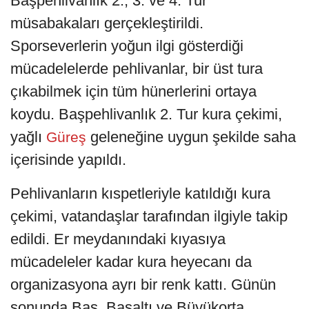
Başpehlivanlık 2., 3. ve 4. Tur
müsabakaları gerçekleştirildi.
Sporseverlerin yoğun ilgi gösterdiği
mücadelelerde pehlivanlar, bir üst tura
çıkabilmek için tüm hünerlerini ortaya
koydu. Başpehlivanlık 2. Tur kura çekimi,
yağlı
geleneğine uygun şekilde saha
Güreş
içerisinde yapıldı.
​Pehlivanların kıspetleriyle katıldığı kura
çekimi, vatandaşlar tarafından ilgiyle takip
edildi. Er meydanındaki kıyasıya
mücadeleler kadar kura heyecanı da
organizasyona ayrı bir renk kattı. Günün
sonunda Baş, Başaltı ve Büyükorta