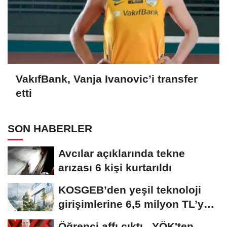
VakıfBank, Vanja Ivanovic’i transfer
etti
SON HABERLER
Avcılar açıklarında tekne
arızası 6 kişi kurtarıldı
KOSGEB’den yeşil teknoloji
girişimlerine 6,5 milyon TL’ye
kadar...
Öğrenci affı çıktı.. YÖK'ten