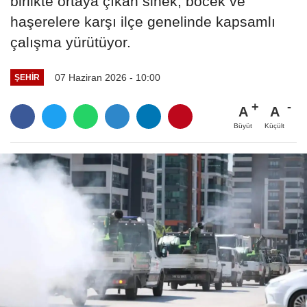
birlikte ortaya çıkan sinek, böcek ve
haşerelere karşı ilçe genelinde kapsamlı
çalışma yürütüyor.
07 Haziran 2026 - 10:00
ŞEHIR
A
A
Büyüt
Küçült