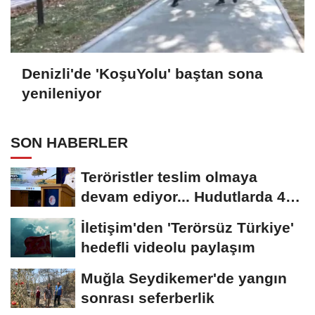
Denizli'de 'KoşuYolu' baştan sona
yenileniyor
SON HABERLER
Teröristler teslim olmaya
devam ediyor... Hudutlarda 490
kişi yakalandı
İletişim'den 'Terörsüz Türkiye'
hedefli videolu paylaşım
Muğla Seydikemer'de yangın
sonrası seferberlik