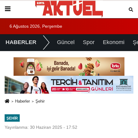
6 Ağustos 2026, Perşembe
HABERLER
Güncel
Spor
Ekonomi
Ş
Haberler
Şehir
ŞEHIR
Yayınlanma: 30 Haziran 2025 - 17:52