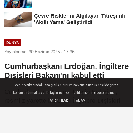
Çevre Risklerini Algılayan Titreşimli
'Akıllı Yama' Geliştirildi
DÜNYA
Yayınlanma: 30 Haziran 2025 - 17:36
Cumhurbaşkanı Erdoğan, İngiltere
Dışişleri Bakanı'nı kabul etti
Veri politikasındaki amaçlarla sınırlı ve mevzuata uygun şekilde çerez
Cumhurbaşkanı Recep Tayyip Erdoğan,
konumlandırmaktayız. Detaylar için veri politikamızı inceleyebilirsiniz...
resmi ziyarette bulunan İngiltere Dışişleri
AYRINTILAR
TAMAM
Bakanı David Lammy’yi Cumhurbaşkanlığı
Külliyesi’nde ağırladı.