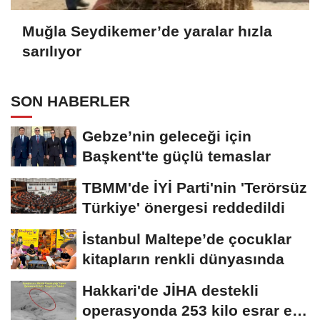
Muğla Seydikemer’de yaralar hızla
sarılıyor
SON HABERLER
Gebze’nin geleceği için
Başkent'te güçlü temaslar
TBMM'de İYİ Parti'nin 'Terörsüz
Türkiye' önergesi reddedildi
İstanbul Maltepe’de çocuklar
kitapların renkli dünyasında
Hakkari'de JİHA destekli
operasyonda 253 kilo esrar ele