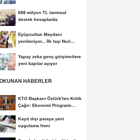
kesti
688 milyon TL tarımsal
destek hesaplarda
Eyüpsultan Meydanı
yenileniyor... İlk taşı Nuri
Aslan koydu
Yapay zeka genç girişimcilere
yeni kapılar açıyor
 OKUNAN HABERLER
KTO Başkanı Öztürk'ten Kritik
Çağrı: Ekonomi Programı
Özel Sektörün...
Kayıt dışı paraya yeni
uygulama freni