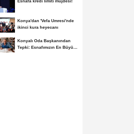
Esnafa kredi limiti müjdesi!
Konya'dan 'Vefa Umresi'nde
ikinci kura heyecanı
Konyalı Oda Başkanından
Tepki: Esnafımızın En Büyük
Sorunu İş...