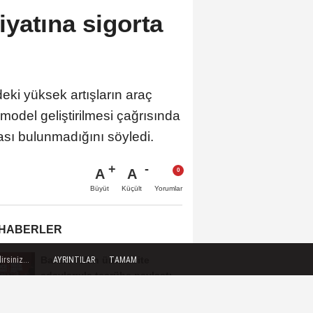
yatına sigorta
ki yüksek artışların araç
 model geliştirilmesi çağrısında
ası bulunmadığını söyledi.
A
A
Büyüt
Küçült
Yorumlar
 HABERLER
Bakan Tekin üniversite
rsiniz...
AYRINTILAR
TAMAM
adaylarıyla tecrübe paylaştı
Yelkencilerin zorlu