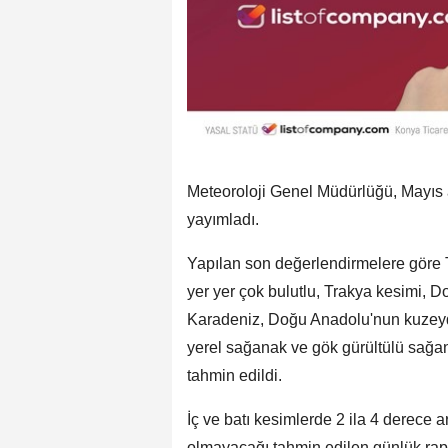
Meteoroloji Genel Müdürlüğü, Mayıs 
yayımladı.
Yapılan son değerlendirmelere göre T
yer yer çok bulutlu, Trakya kesimi, D
Karadeniz, Doğu Anadolu'nun kuzey
yerel sağanak ve gök gürültülü sağana
tahmin edildi.
İç ve batı kesimlerde 2 ila 4 derece a
olmayacağı tahmin edilen günlük rapo