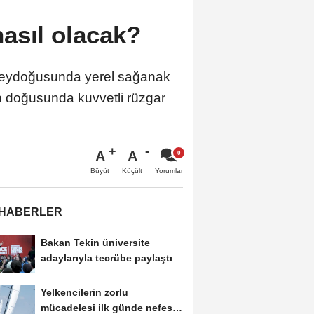
asıl olacak?
uzeydoğusunda yerel sağanak
un doğusunda kuvvetli rüzgar
A
A
Büyüt
Küçült
Yorumlar
 HABERLER
Bakan Tekin üniversite
adaylarıyla tecrübe paylaştı
Yelkencilerin zorlu
mücadelesi ilk günde nefes