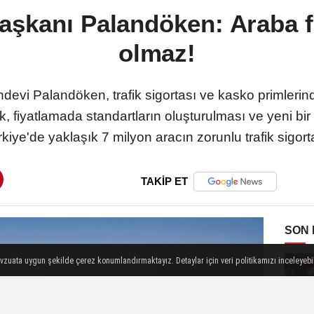
şkanı Palandöken: Araba fi
olmaz!
vi Palandöken, trafik sigortası ve kasko primlerinde
rek, fiyatlamada standartların oluşturulması ve yeni bir
iye'de yaklaşık 7 milyon aracın zorunlu trafik sigort
TAKİP ET
SON
evzuata uygun şekilde çerez konumlandırmaktayız. Detaylar için veri politikamızı inceleyebili