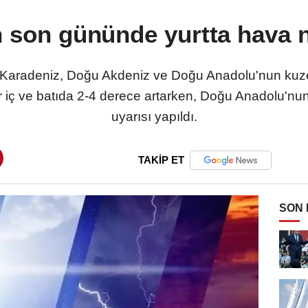
n son gününde yurtta hava n
a, Karadeniz, Doğu Akdeniz ve Doğu Anadolu'nun k
ar iç ve batıda 2-4 derece artarken, Doğu Anadolu'n
uyarısı yapıldı.
TAKİP ET
SON