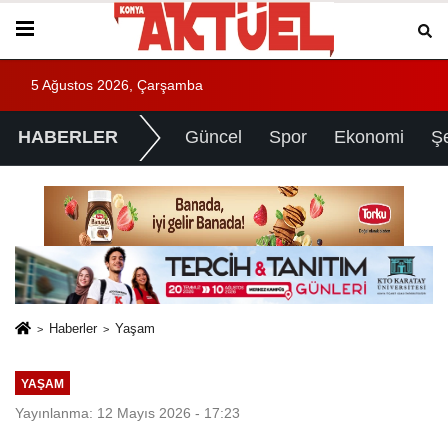
5 Ağustos 2026, Çarşamba
HABERLER
Güncel
Spor
Ekonomi
Ş
Haberler
Yaşam
YAŞAM
Yayınlanma: 12 Mayıs 2026 - 17:23