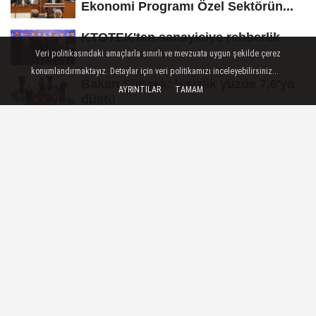
Ekonomi Programı Özel Sektörün...
KTOTEK'ten sanayiciye rehberlik
Veri politikasındaki amaçlarla sınırlı ve mevzuata uygun şekilde çerez
konumlandırmaktayız. Detaylar için veri politikamızı inceleyebilirsiniz...
Bakan Şimşek: İşsizlik yüzde 7,6'ya
AYRINTILAR
TAMAM
düştü
0850'li numaralara operasyon!
Çevre Risklerini Algılayan Titreşimli
'Akıllı Yama' Geliştirildi
ŞEHIR
Yayınlanma: 12 Mayıs 2026 - 17:22
Sakarya'da Serdivan ulaşımına