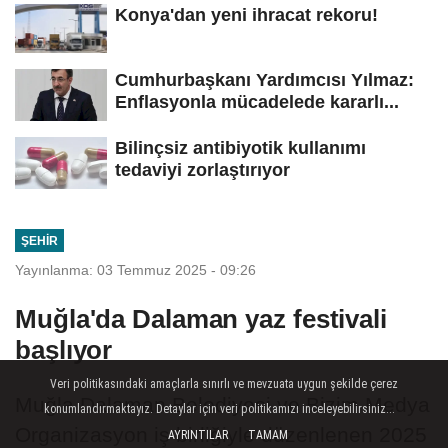
Konya'dan yeni ihracat rekoru!
Cumhurbaşkanı Yardımcısı Yılmaz:
Enflasyonla mücadelede kararlı...
Bilinçsiz antibiyotik kullanımı
tedaviyi zorlaştırıyor
ŞEHIR
Yayınlanma: 03 Temmuz 2025 - 09:26
Muğla'da Dalaman yaz festivali
başlıyor
Veri politikasındaki amaçlarla sınırlı ve mevzuata uygun şekilde çerez
Muğla Dalaman Belediyesi ve Bizim Medya
konumlandırmaktayız. Detaylar için veri politikamızı inceleyebilirsiniz...
Organizasyon iş birliğiyle düzenlenen 2025
AYRINTILAR
TAMAM