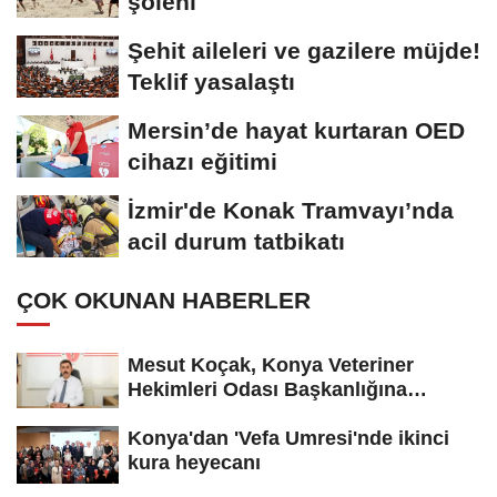
şöleni
Şehit aileleri ve gazilere müjde!
Teklif yasalaştı
Mersin’de hayat kurtaran OED
cihazı eğitimi
İzmir'de Konak Tramvayı’nda
acil durum tatbikatı
ÇOK OKUNAN HABERLER
Mesut Koçak, Konya Veteriner
Hekimleri Odası Başkanlığına
yeniden...
Konya'dan 'Vefa Umresi'nde ikinci
kura heyecanı