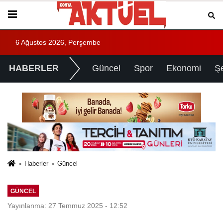
6 Ağustos 2026, Perşembe
HABERLER
Güncel
Spor
Ekonomi
Ş
Haberler
Güncel
GÜNCEL
Yayınlanma: 27 Temmuz 2025 - 12:52