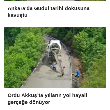
Ankara'da Güdül tarihi dokusuna
kavuştu
Ordu Akkuş’ta yılların yol hayali
gerçeğe dönüyor