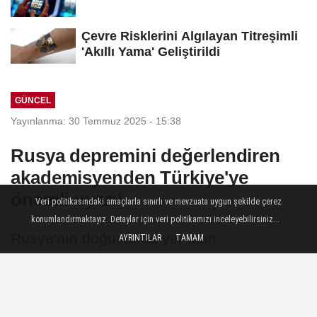
Çevre Risklerini Algılayan Titreşimli
'Akıllı Yama' Geliştirildi
GÜNCEL
Yayınlanma: 30 Temmuz 2025 - 15:38
Rusya depremini değerlendiren
akademisyenden Türkiye'ye
önemli uyarı!
Veri politikasındaki amaçlarla sınırlı ve mevzuata uygun şekilde çerez
konumlandırmaktayız. Detaylar için veri politikamızı inceleyebilirsiniz...
Rusya'nın doğusunda yer alan
AYRINTILAR
TAMAM
Kamçatka’daki deprem ve tsunami riski,
bölgedeki ülkelerde alarm seviyesini
yükseltirken, BTÜ Öğretim Üyesi Prof. Dr.