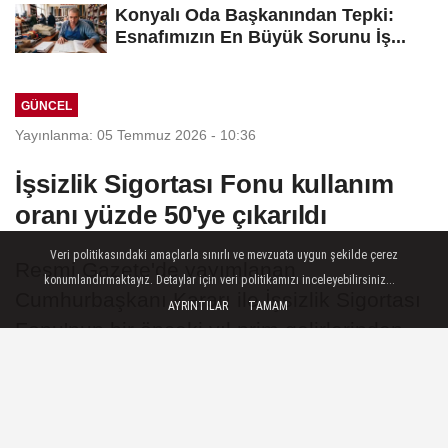
Konyalı Oda Başkanından Tepki:
Esnafımızın En Büyük Sorunu İş...
GÜNCEL
Yayınlanma: 05 Temmuz 2026 - 10:36
İşsizlik Sigortası Fonu kullanım
oranı yüzde 50'ye çıkarıldı
Veri politikasındaki amaçlarla sınırlı ve mevzuata uygun şekilde çerez
Resmi Gazete'de yayımlanan
konumlandırmaktayız. Detaylar için veri politikamızı inceleyebilirsiniz...
Cumhurbaşkanı Kararı ile İşsizlik Sigortası
AYRINTILAR
TAMAM
Fonu'nun bir önceki yıl prim gelirlerinden
aktif iş gücü programları ve istihdam
hizmetleri için kullanılabilecek oran, 2026
yılına özel olmak üzere yüzde 30'dan