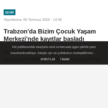
ŞEHIR
Yayınlanma: 06 Temmuz 2026 - 13:38
Trabzon'da Bizim Çocuk Yaşam
Merkezi'nde kayıtlar başladı
Veri politikasındaki amaçlarla sınırlı ve mevzuata uygun şekilde çerez
Trabzon Büyükşehir Belediyesi’nin
konumlandırmaktayız. Detaylar için veri politikamızı inceleyebilirsiniz...
Çukurçayır Mahallesi’nde hayata geçirdiği
AYRINTILAR
TAMAM
Bizim Çocuk Yaşam Merkezi, 2026-2027
eğitim öğretim döneminde ilk öğrencilerini
kabul edecek.
06 Temmuz 2026 - 13:38
ŞEHIR
A
A