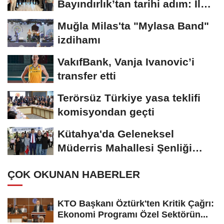
Bayındırlık’tan tarihi adım: İlk
şube Diyarbakır’da...
Muğla Milas'ta "Mylasa Band"
izdihamı
VakıfBank, Vanja Ivanovic’i
transfer etti
Terörsüz Türkiye yasa teklifi
komisyondan geçti
Kütahya'da Geleneksel
Müderris Mahallesi Şenliği
coşkusu
ÇOK OKUNAN HABERLER
KTO Başkanı Öztürk'ten Kritik Çağrı:
Ekonomi Programı Özel Sektörün...