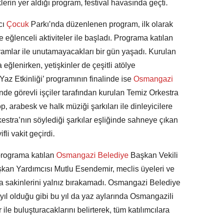
klerin yer aldığı program, festival havasında geçti.
cı
Çocuk
Parkı’nda düzenlenen program, ilk olarak
e eğlenceli aktiviteler ile başladı. Programa katılan
ikramlar ile unutamayacakları bir gün yaşadı. Kurulan
eğlenirken, yetişkinler de çeşitli atölye
Yaz Etkinliği’ programının finalinde ise
Osmangazi
nde görevli işçiler tarafından kurulan Temiz Orkestra
p, arabesk ve halk müziği şarkıları ile dinleyicilere
estra’nın söylediği şarkılar eşliğinde sahneye çıkan
li vakit geçirdi.
 programa katılan
Osmangazi Belediye
Başkan Vekili
kan Yardımcısı Mutlu Esendemir, meclis üyeleri ve
a sakinlerini yalnız bırakamadı. Osmangazi Belediye
 yıl olduğu gibi bu yıl da yaz aylarında Osmangazili
r ile buluşturacaklarını belirterek, tüm katılımcılara