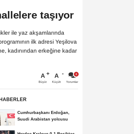
llelere taşıyor
ikler ile yaz akşamlarında
programının ilk adresi Yeşilova
ine, kadınından erkeğine kadar
A
A
Büyüt
Küçült
Yorumlar
 HABERLER
Cumhurbaşkanı Erdoğan,
Suudi Arabistan yolcusu
Hradec Kralove 0-1 Beşiktaş