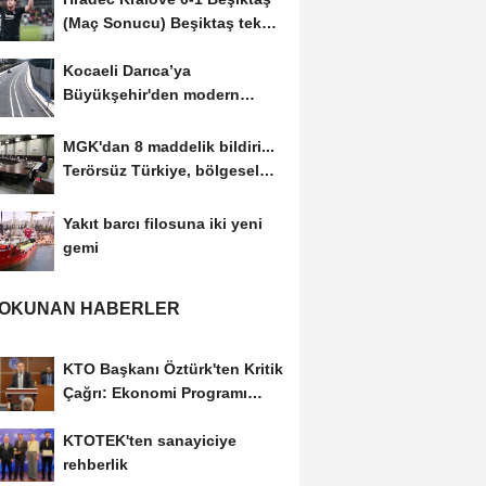
(Maç Sonucu) Beşiktaş tek
golle avantajı...
Kocaeli Darıca’ya
Büyükşehir'den modern
ulaşım yatırımı
MGK'dan 8 maddelik bildiri...
Terörsüz Türkiye, bölgesel
güvenlik...
Yakıt barcı filosuna iki yeni
gemi
 OKUNAN HABERLER
KTO Başkanı Öztürk'ten Kritik
Çağrı: Ekonomi Programı
Özel Sektörün...
KTOTEK'ten sanayiciye
rehberlik