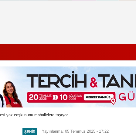
si yaz coşkusunu mahallelere taşıyor
Yayınlanma: 05 Temmuz 2025 - 17:22
ŞEHIR