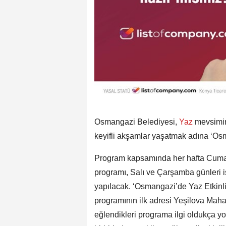
Osmangazi Belediyesi,
Yaz
mevsimin
keyifli akşamlar yaşatmak adına ‘Osma
Program kapsamında her hafta Cuma v
programı, Salı ve Çarşamba günleri i
yapılacak. ‘Osmangazi’de Yaz Etkinliğ
programının ilk adresi Yeşilova Mahal
eğlendikleri programa ilgi oldukça 