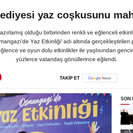
diyesi yaz coşkusunu maha
ırlamış olduğu birbirinden renkli ve eğlenceli etkinl
angazi’de Yaz Etkinliği’ adı altında gerçekleştirilen 
eğlence ve oyun dolu etkinlikler ile yaşlısından genc
yüzlerce vatandaş gönüllerince eğlendi.
TAKİP ET
SON