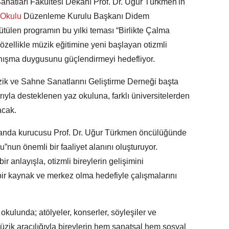
atları Fakültesi Dekanı Prof. Dr. Uğur Türkmen'in
 Okulu
Düzenleme Kurulu Başkanı Didem
ülen programın bu yılki teması “Birlikte Çalma
özellikle müzik eğitimine yeni başlayan otizmli
anışma duygusunu güçlendirmeyi hedefliyor.
ik ve Sahne Sanatlarını Geliştirme Derneği başta
arıyla desteklenen yaz okuluna, farklı üniversitelerden
acak.
anda kurucusu Prof. Dr. Uğur Türkmen öncülüğünde
”nun önemli bir faaliyet alanını oluşturuyor.
bir anlayışla, otizmli bireylerin gelişimini
bir kaynak ve merkez olma hedefiyle çalışmalarını
okulunda; atölyeler, konserler, söyleşiler ve
üzik aracılığıyla bireylerin hem sanatsal hem sosyal