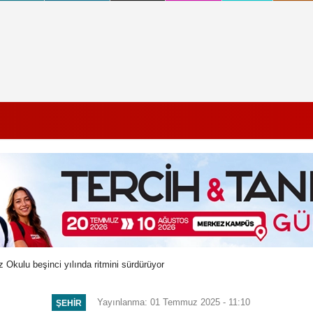
Okulu beşinci yılında ritmini sürdürüyor
Yayınlanma: 01 Temmuz 2025 - 11:10
ŞEHIR