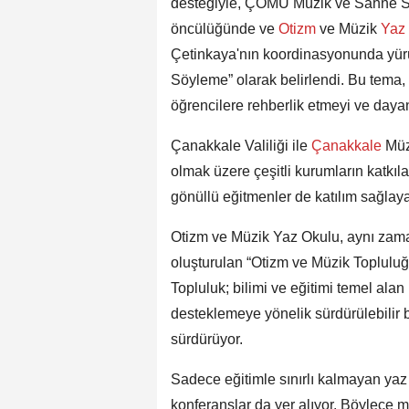
desteğiyle, ÇOMÜ Müzik ve Sahne San
öncülüğünde ve
Otizm
ve Müzik
Yaz
Çetinkaya'nın koordinasyonunda yürüt
Söyleme” olarak belirlendi. Bu tema, 
öğrencilere rehberlik etmeyi ve day
Çanakkale Valiliği ile
Çanakkale
Müz
olmak üzere çeşitli kurumların katkıl
gönüllü eğitmenler de katılım sağlay
Otizm ve Müzik Yaz Okulu, aynı zam
oluşturulan “Otizm ve Müzik Topluluğu
Topluluk; bilimi ve eğitimi temel alan 
desteklemeye yönelik sürdürülebilir 
sürdürüyor.
Sadece eğitimle sınırlı kalmayan yaz 
konferanslar da yer alıyor. Böylece m