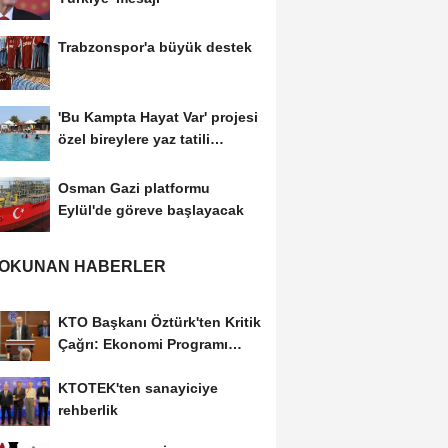
Trabzonspor'a büyük destek
'Bu Kampta Hayat Var' projesi
özel bireylere yaz tatili
sunuyor
Osman Gazi platformu
Eylül'de göreve başlayacak
 OKUNAN HABERLER
KTO Başkanı Öztürk'ten Kritik
Çağrı: Ekonomi Programı
Özel Sektörün...
KTOTEK'ten sanayiciye
rehberlik