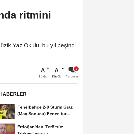
nda ritmini
üzik Yaz Okulu, bu yıl beşinci
A
A
Büyüt
Küçült
Yorumlar
 HABERLER
Fenerbahçe 2-0 Sturm Graz
(Maç Sonucu) Fener, tur
avantajını kaptı!
Erdoğan'dan 'Terörsüz
Türkiye' mesajı