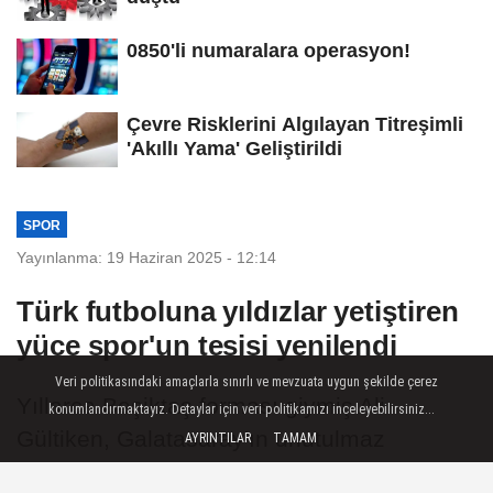
0850'li numaralara operasyon!
Çevre Risklerini Algılayan Titreşimli
'Akıllı Yama' Geliştirildi
SPOR
Yayınlanma: 19 Haziran 2025 - 12:14
Türk futboluna yıldızlar yetiştiren
yüce spor'un tesisi yenilendi
Veri politikasındaki amaçlarla sınırlı ve mevzuata uygun şekilde çerez
Yıllarca Beşiktaş forması giymiş Ali
konumlandırmaktayız. Detaylar için veri politikamızı inceleyebilirsiniz...
Gültiken, Galatasaray'ın unutulmaz
AYRINTILAR
TAMAM
futbolcularından Gökmen ve Yasin