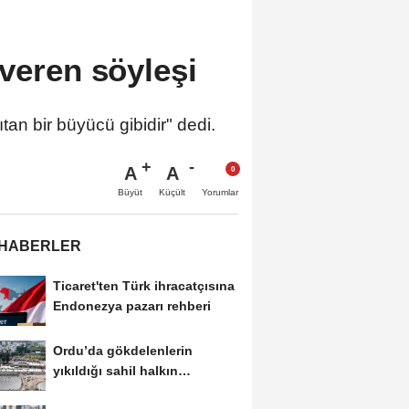
 veren söyleşi
tan bir büyücü gibidir" dedi.
A
A
Büyüt
Küçült
Yorumlar
 HABERLER
Ticaret'ten Türk ihracatçısına
Endonezya pazarı rehberi
Ordu’da gökdelenlerin
yıkıldığı sahil halkın
hizmetine açıldı