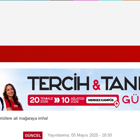
öristlere ait mağaraya imha!
Yayınlanma: 05 Mayıs 2025 - 18:50
GÜNCEL