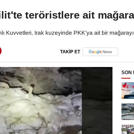
lit'te teröristlere ait mağar
hlı Kuvvetleri, Irak kuzeyinde PKK’ya ait bir mağarayı 
TAKİP ET
SON