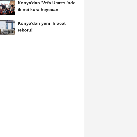
Konya'dan 'Vefa Umresi'nde
ikinci kura heyecanı
Konya'dan yeni ihracat
rekoru!