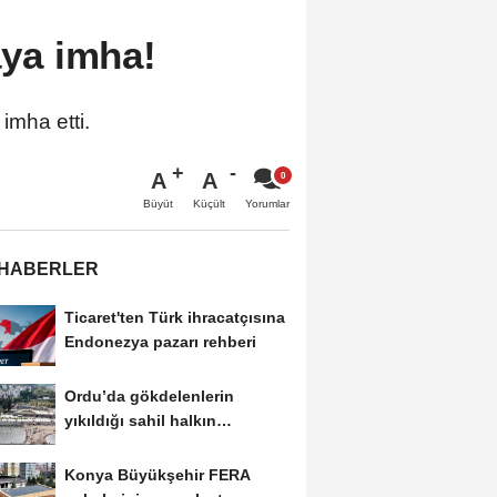
aya imha!
imha etti.
A
A
Büyüt
Küçült
Yorumlar
 HABERLER
Ticaret'ten Türk ihracatçısına
Endonezya pazarı rehberi
Ordu’da gökdelenlerin
yıkıldığı sahil halkın
hizmetine açıldı
Konya Büyükşehir FERA