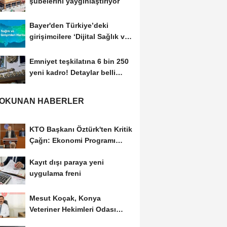
şubelerini yaygınlaştırıyor
Bayer'den Türkiye’deki
girişimcilere ‘Dijital Sağlık ve
Tarım...
Emniyet teşkilatına 6 bin 250
yeni kadro! Detaylar belli
oldu
 OKUNAN HABERLER
KTO Başkanı Öztürk'ten Kritik
Çağrı: Ekonomi Programı
Özel Sektörün...
Kayıt dışı paraya yeni
uygulama freni
Mesut Koçak, Konya
Veteriner Hekimleri Odası
Başkanlığına yeniden...