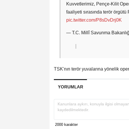
Kuvvetlerimiz, Pençe-Kilit Op
faaliyeti sırasında terör örgüt
pic.twitter.com/P8sDvDrj0K
— T.C. Millî Savunma Bakanlı
TSK'nın terör yuvalarına yönelik oper
YORUMLAR