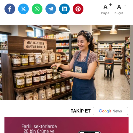
A
A
Büyüt
Küçült
TAKİP ET