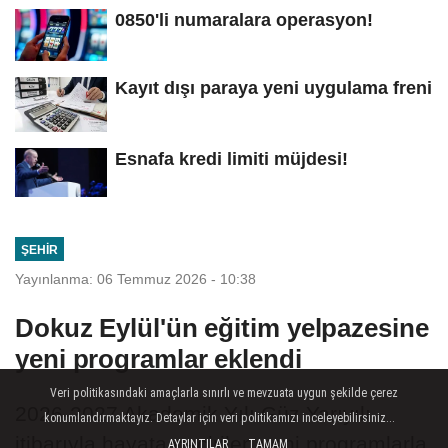
0850'li numaralara operasyon!
Kayıt dışı paraya yeni uygulama freni
Esnafa kredi limiti müjdesi!
ŞEHIR
Yayınlanma: 06 Temmuz 2026 - 10:38
Dokuz Eylül'ün eğitim yelpazesine
yeni programlar eklendi
Veri politikasındaki amaçlarla sınırlı ve mevzuata uygun şekilde çerez
2026-2027 Akademik Yılı Güz Yarıyılı
konumlandırmaktayız. Detaylar için veri politikamızı inceleyebilirsiniz...
itibarıyla hayata geçirilen yeni programlarla
AYRINTILAR
TAMAM