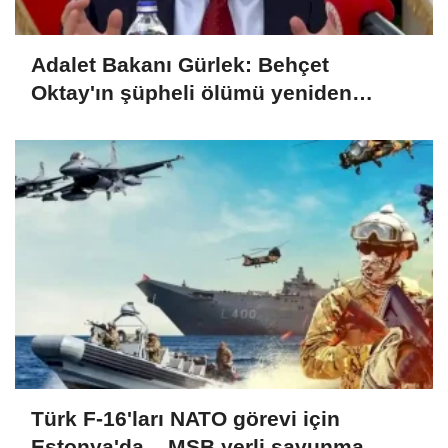
Adalet Bakanı Gürlek: Behçet
Oktay'ın şüpheli ölümü yeniden
kapsamlı şekilde incelenecek
Türk F-16'ları NATO görevi için
Estonya'da... MSB yerli savunma