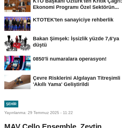
KTO Başkanı Öztürk'ten Kritik Çağrı:
Ekonomi Programı Özel Sektörün...
KTOTEK'ten sanayiciye rehberlik
Bakan Şimşek: İşsizlik yüzde 7,6'ya
düştü
0850'li numaralara operasyon!
Çevre Risklerini Algılayan Titreşimli
'Akıllı Yama' Geliştirildi
ŞEHIR
Yayınlanma: 29 Temmuz 2025 - 11:22
MAV Cello Ensemble, Zeytin