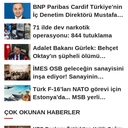
BNP Paribas Cardif Türkiye'nin
İç Denetim Direktörü Mustafa
Güneş...
71 ilde dev narkotik
operasyonu: 844 tutuklama
Adalet Bakanı Gürlek: Behçet
Oktay'ın şüpheli ölümü
yeniden kapsamlı...
İMES OSB geleceğin sanayisini
inşa ediyor! Sanayinin
geleceği İMES...
Türk F-16'ları NATO görevi için
Estonya'da... MSB yerli
savunma sistemleriyle...
ÇOK OKUNAN HABERLER