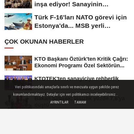
inşa ediyor! Sanayinin
geleceği İMES...
Türk F-16'ları NATO görevi için
Estonya'da... MSB yerli
savunma sistemleriyle...
ÇOK OKUNAN HABERLER
KTO Başkanı Öztürk'ten Kritik Çağrı:
Ekonomi Programı Özel Sektörün...
KTOTEK'ten sanayiciye rehberlik
Veri politikasındaki amaçlarla sınırlı ve mevzuata uygun şekilde çerez
konumlandırmaktayız. Detaylar için veri politikamızı inceleyebilirsiniz...
Bakan Şimşek: İşsizlik yüzde 7,6'ya
AYRINTILAR
TAMAM
düştü
0850'li numaralara operasyon!