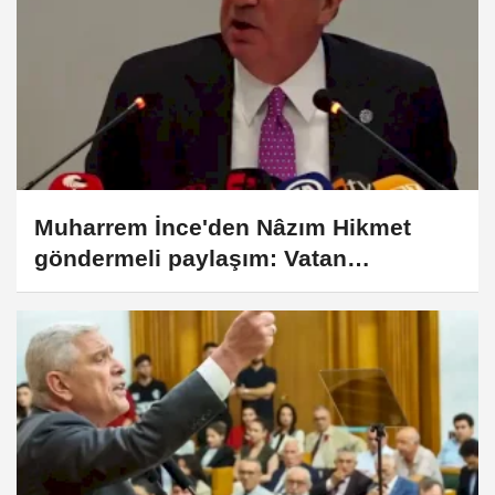
Muharrem İnce'den Nâzım Hikmet
göndermeli paylaşım: Vatan
hainliğine devam ediyor hâlâ