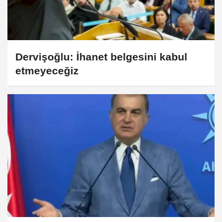
Dervişoğlu: İhanet belgesini kabul
etmeyeceğiz