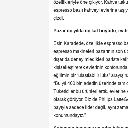
özellikleriyle öne çıkıyor. Kahve tutku
espresso bazlı kahveyi evlerine taşıyo
çizdi.
Pazar üç yılda üç kat büyüdü, evd
Esin Karadede, özellikle espresso ba
espresso makineleri pazarının son üç 
dışarıda deneyimledikleri barista ka
kişiselleştirerek evlerinin konforun
eğilimin bir “ulaşılabilir lüks” arayı
“Bu yıl 400 bin adedin üzerinde tam 
Tüketiciler bu ürünleri artık, evlerine
olarak görüyor. Biz de Philips LatteG
payıyla sadece lider değil, aynı zama
konumundayız.”
Kahvenin her yaşa ve ruha hitap ed