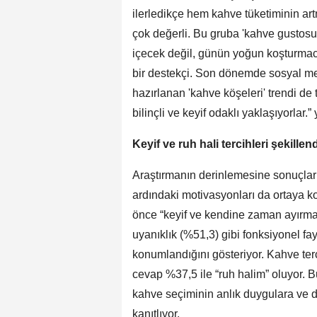
ilerledikçe hem kahve tüketiminin a
çok değerli. Bu gruba 'kahve gustosu 
içecek değil, günün yoğun koşturmaca
bir destekçi. Son dönemde sosyal m
hazırlanan 'kahve köşeleri' trendi d
bilinçli ve keyif odaklı yaklaşıyorlar
Keyif ve ruh hali tercihleri şekillen
Araştırmanın derinlemesine sonuçları,
ardındaki motivasyonları da ortaya ko
önce “keyif ve kendine zaman ayırma”
uyanıklık (%51,3) gibi fonksiyonel fay
konumlandığını gösteriyor. Kahve terc
cevap %37,5 ile “ruh halim” oluyor. 
kahve seçiminin anlık duygulara ve d
kanıtlıyor.