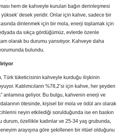
rtması hem de kahveyle kurulan bağın derinleşmesi
yüksek' desek yeridir. Onlar için kahve, sadece bir
sında dinlenmek için bir mola, enerji toplamak için
edyada da sıkça gördüğümüz, evlerde özenle
e tam olarak bu durumu yansıtıyor. Kahveye daha
.” yorumunda bulundu.
diriyor
 Türk tüketicisinin kahveyle kurduğu ilişkinin
yuyor. Katılımcıların %78,2’si için kahve, her şeyden
 anlamına geliyor. Bu bulgu, kahvenin enerji ve
dalarının ötesinde, kişisel bir mola ve ödül anı olarak
ihlerini neyin etkilediği sorulduğunda ise en baskın
Bu durum, özellikle kadınlar ve 25-34 yaş grubunda,
eneyim arayışına göre şekillenen bir ritüel olduğunu