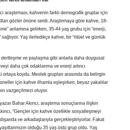
ci araştırması, kahvenin farklı demografik gruplar için
odları gözler önüne serdi. Araştırmaya göre kahve, 18-
şme” anlamına gelirken, 35-44 yaş grubu için “enerji,
 sağlıyor. Yaş ilerledikçe kahve, bir “ritüel ve günlük
e dertleşme ve paylaşma gibi anlarla daha duygusal
veyi daha çok odaklanma ve enerji artırıcı
ü ortaya koydu. Meslek grupları arasında da belirgin
syoneller için kahve ilhamla eşleşirken, beyaz yakalılar
nın vazgeçilmezi oluyor.
azar Bahar Akıncı, araştırma sonuçlarına ilişkin
kıncı, “Gençler için kahve özellikle sosyalleşmeyi
 dışarıda ve arkadaşlarıyla gerçekleştiriyorlar. Fakat
yaşıtlarımızın olduğu 35 yaş üstü grup oldu. Yaş