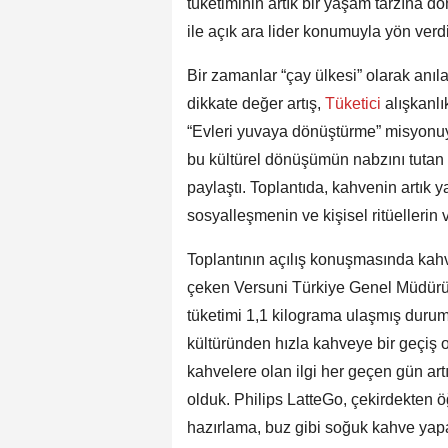
tüketiminin artık bir yaşam tarzına 
ile açık ara lider konumuyla yön verd
Bir zamanlar “çay ülkesi” olarak anıl
dikkate değer artış,
Tüketici
alışkanlı
“Evleri yuvaya dönüştürme” misyonuyl
bu kültürel dönüşümün nabzını tutan 
paylaştı. Toplantıda, kahvenin artık y
sosyalleşmenin ve kişisel ritüellerin v
Toplantının açılış konuşmasında kahv
çeken Versuni Türkiye Genel Müdürü 
tüketimi 1,1 kilograma ulaşmış durumd
kültüründen hızla kahveye bir geçiş o
kahvelere olan ilgi her geçen gün artı
olduk. Philips LatteGo, çekirdekten 
hazırlama, buz gibi soğuk kahve yapa