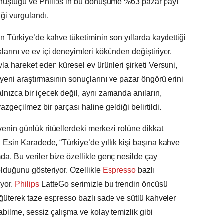
dönüştüğü ve Philips’in bu dönüşüme %63 pazar payı
iği vurgulandı.
an Türkiye’de kahve tüketiminin son yıllarda kaydettiği
klarını ve ev içi deneyimleri kökünden değiştiriyor.
a hareket eden küresel ev ürünleri şirketi Versuni,
yeni araştırmasının sonuçlarını ve pazar öngörülerini
alnızca bir içecek değil, aynı zamanda anıların,
azgeçilmez bir parçası haline geldiği belirtildi.
enin günlük ritüellerdeki merkezi rolüne dikkat
Esin Karadede, “Türkiye’de yıllık kişi başına kahve
a. Bu veriler bize özellikle genç nesilde çay
lduğunu gösteriyor. Özellikle
Espresso
bazlı
yor.
Philips
LatteGo serimizle bu trendin öncüsü
öğüterek taze espresso bazlı sade ve sütlü kahveler
bilme, sessiz çalışma ve kolay temizlik gibi