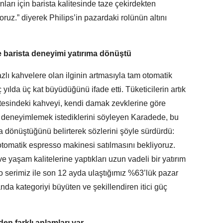
nları için barista kalitesinde taze çekirdekten
ruz.” diyerek Philips’in pazardaki rolünün altını
e barista deneyimi yatırıma dönüştü
zlı kahvelere olan ilginin artmasıyla tam otomatik
yılda üç kat büyüdüğünü ifade etti. Tüketicilerin artık
litesindeki kahveyi, kendi damak zevklerine göre
da deneyimlemek istediklerini söyleyen Karadede, bu
şına dönüştüğünü belirterek sözlerini şöyle sürdürdü:
otomatik espresso makinesi satılmasını bekliyoruz.
 ve yaşam kalitelerine yaptıkları uzun vadeli bir yatırım
o serimiz ile son 12 ayda ulaştığımız %63’lük pazar
nda kategoriyi büyüten ve şekillendiren itici güç
en farklı anlamları var