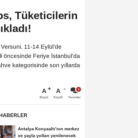
s, Tüketicilerin
ıkladı!
Versuni, 11-14 Eylül’de
i öncesinde Feriye İstanbul’da
kahve kategorisinde son yıllarda
A
A
Büyüt
Küçült
Yorumlar
 HABERLER
Antalya Konyaaltı’nın merkez
ve yayla yolları yenilenecek