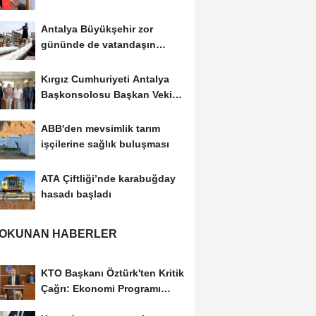
Antalya Büyükşehir zor
gününde de vatandaşın
yanında
Kırgız Cumhuriyeti Antalya
Başkonsolosu Başkan Vekili
Özdemir’i...
ABB'den mevsimlik tarım
işçilerine sağlık buluşması
ATA Çiftliği’nde karabuğday
hasadı başladı
 OKUNAN HABERLER
KTO Başkanı Öztürk'ten Kritik
Çağrı: Ekonomi Programı
Özel Sektörün...