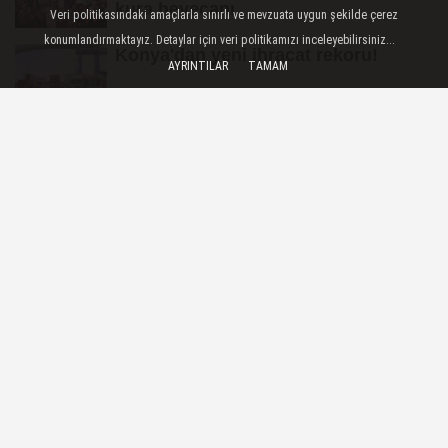
kura heyecanı
Veri politikasındaki amaçlarla sınırlı ve mevzuata uygun şekilde çerez
konumlandırmaktayız. Detaylar için veri politikamızı inceleyebilirsiniz...
Konya'dan yeni ihracat rekoru!
AYRINTILAR
TAMAM
Cumhurbaşkanı Yardımcısı Yılmaz:
Enflasyonla mücadelede kararlı...
Bilinçsiz antibiyotik kullanımı
tedaviyi zorlaştırıyor
ŞEHIR
Yayınlanma: 08 Temmuz 2025 - 12:08
BTÜ'den akıllı telefon kullanımına
çözüm... BTÜ, dijital risklere karşı
Avrupa ile el ele