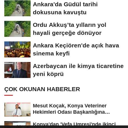
Ankara'da Güdül tarihi
dokusuna kavuştu
Ordu Akkuş’ta yılların yol
hayali gerçeğe dönüyor
Ankara Keçiören'de açık hava
sinema keyfi
Azerbaycan ile kimya ticaretine
yeni köprü
ÇOK OKUNAN HABERLER
Mesut Koçak, Konya Veteriner
Hekimleri Odası Başkanlığına
yeniden...
Konya'dan 'Vefa Umresi'nde ikinci