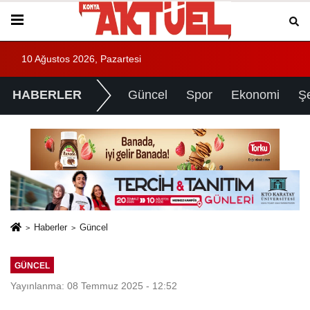
10 Ağustos 2026, Pazartesi
HABERLER
Güncel
Spor
Ekonomi
Ş
Haberler
Güncel
GÜNCEL
Yayınlanma: 08 Temmuz 2025 - 12:52