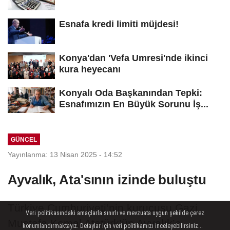
Esnafa kredi limiti müjdesi!
Konya'dan 'Vefa Umresi'nde ikinci
kura heyecanı
Konyalı Oda Başkanından Tepki:
Esnafımızın En Büyük Sorunu İş...
GÜNCEL
Yayınlanma: 13 Nisan 2025 - 14:52
Ayvalık, Ata'sının izinde buluştu
Türkiye Cumhuriyeti’nin kurucusu Gazi
Veri politikasındaki amaçlarla sınırlı ve mevzuata uygun şekilde çerez
Mustafa Kemal Atatürk’ün Ayvalık’a
konumlandırmaktayız. Detaylar için veri politikamızı inceleyebilirsiniz...