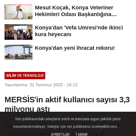
Mesut Koçak, Konya Veteriner
Hekimleri Odası Başkanlığına
yeniden...
Konya'dan 'Vefa Umresi'nde ikinci
kura heyecanı
Konya'dan yeni ihracat rekoru!
BILIM VE TEKNOLOJI
Yayınlanma: 31 Temmuz 2025 - 16:22
MERSİS'in aktif kullanıcı sayısı 3,3
milyonu aştı
Veri politikasındaki amaçlarla sınırlı ve mevzuata uygun şekilde çerez
Ticaret Bakanlığı’nın Merkezi Sicil Kayıt
konumlandırmaktayız. Detaylar için veri politikamızı inceleyebilirsiniz...
Sistemi (MERSİS), 3,3 milyon aktif
AYRINTILAR
TAMAM