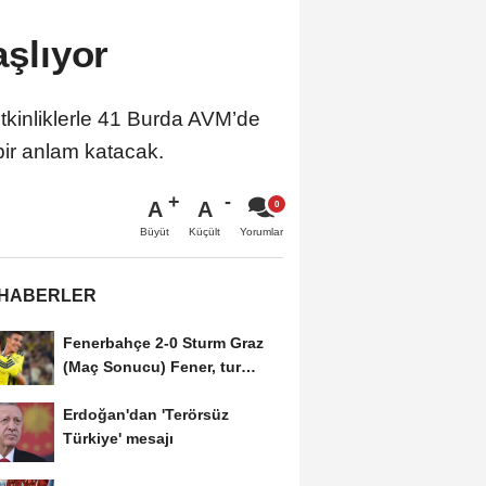
aşlıyor
ı etkinliklerle 41 Burda AVM’de
ir anlam katacak.
A
A
Büyüt
Küçült
Yorumlar
 HABERLER
Fenerbahçe 2-0 Sturm Graz
(Maç Sonucu) Fener, tur
avantajını kaptı!
Erdoğan'dan 'Terörsüz
Türkiye' mesajı