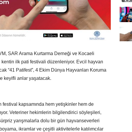
 AVM, SAR Arama Kurtarma Derneği ve Kocaeli
 kentin ilk pati festivali düzenleniyor. Evcil hayvan
turacak “41 Patifest”, 4 Ekim Dünya Hayvanları Koruma
re keyifli anlar yaşatacak.
 festival kapsamında hem yetişkinler hem de
nıyor. Veteriner hekimlerin bilgilendirici söyleşileri,
 sürpriz yarışmalarla dolu bir gün hayvanseverleri
oyama, ikramlar ve çeşitli aktivitelerle katılımcılar