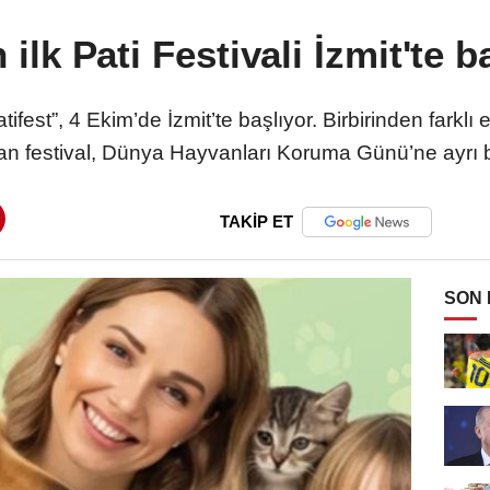
 ilk Pati Festivali İzmit'te b
Patifest”, 4 Ekim’de İzmit’te başlıyor. Birbirinden farkl
an festival, Dünya Hayvanları Koruma Günü’ne ayrı b
TAKİP ET
SON