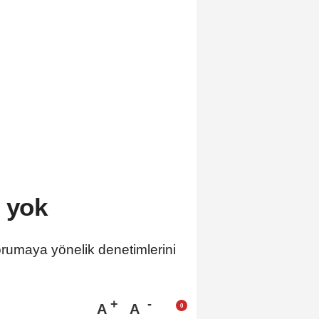
t yok
orumaya yönelik denetimlerini
A
A