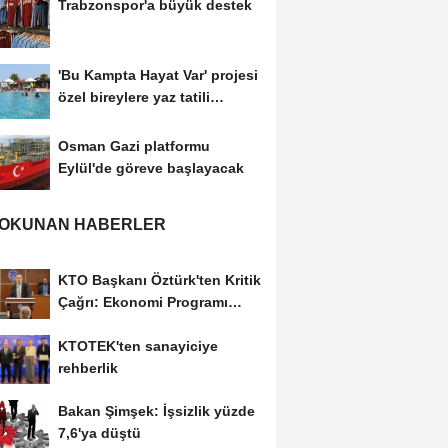
Trabzonspor'a büyük destek
'Bu Kampta Hayat Var' projesi
özel bireylere yaz tatili
sunuyor
Osman Gazi platformu
Eylül'de göreve başlayacak
 OKUNAN HABERLER
KTO Başkanı Öztürk'ten Kritik
Çağrı: Ekonomi Programı
Özel Sektörün...
KTOTEK'ten sanayiciye
rehberlik
Bakan Şimşek: İşsizlik yüzde
7,6'ya düştü