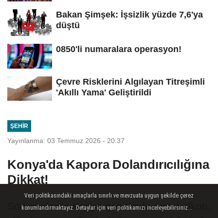
Bakan Şimşek: İşsizlik yüzde 7,6'ya
düştü
0850'li numaralara operasyon!
Çevre Risklerini Algılayan Titreşimli
'Akıllı Yama' Geliştirildi
ŞEHIR
Yayınlanma: 03 Temmuz 2026 - 20:37
Konya'da Kapora Dolandırıcılığına
Dikkat!
Veri politikasındaki amaçlarla sınırlı ve mevzuata uygun şekilde çerez
Son günlerde Konya genelinde cam balkon,
konumlandırmaktayız. Detaylar için veri politikamızı inceleyebilirsiniz...