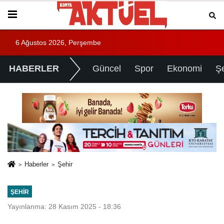
6 Ağustos 2026, Perşembe
HABERLER
Güncel
Spor
Ekonomi
Ş
Haberler
Şehir
ŞEHIR
Yayınlanma: 28 Kasım 2025 - 18:36