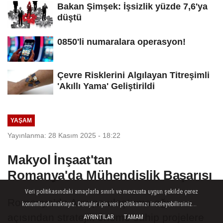
Bakan Şimşek: İşsizlik yüzde 7,6'ya
düştü
0850'li numaralara operasyon!
Çevre Risklerini Algılayan Titreşimli
'Akıllı Yama' Geliştirildi
YAŞAM
Yayınlanma: 28 Kasım 2025 - 18:22
Makyol İnşaat'tan
Romanya'da Mühendislik Başarısı
Veri politikasındaki amaçlarla sınırlı ve mevzuata uygun şekilde çerez
Romanya’da Avrupa ulaştırma ağı
konumlandırmaktayız. Detaylar için veri politikamızı inceleyebilirsiniz...
açısından stratejik öneme sahip projelere
AYRINTILAR
TAMAM