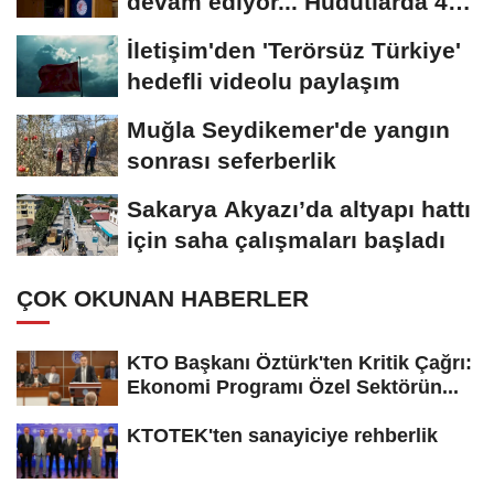
devam ediyor... Hudutlarda 490
kişi yakalandı
İletişim'den 'Terörsüz Türkiye'
hedefli videolu paylaşım
Muğla Seydikemer'de yangın
sonrası seferberlik
Sakarya Akyazı’da altyapı hattı
için saha çalışmaları başladı
ÇOK OKUNAN HABERLER
KTO Başkanı Öztürk'ten Kritik Çağrı:
Ekonomi Programı Özel Sektörün...
KTOTEK'ten sanayiciye rehberlik