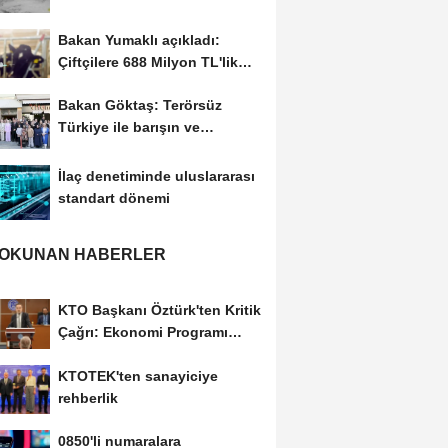
ele geçirildi
Bakan Yumaklı açıkladı:
Çiftçilere 688 Milyon TL'lik
tarımsal destek...
Bakan Göktaş: Terörsüz
Türkiye ile barışın ve
istikrarın güçlendiği...
İlaç denetiminde uluslararası
standart dönemi
 OKUNAN HABERLER
KTO Başkanı Öztürk'ten Kritik
Çağrı: Ekonomi Programı
Özel Sektörün...
KTOTEK'ten sanayiciye
rehberlik
0850'li numaralara