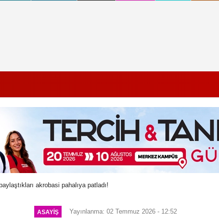
ylaştıkları akrobasi pahalıya patladı!
Yayınlanma: 02 Temmuz 2026 - 12:52
ASAYIŞ