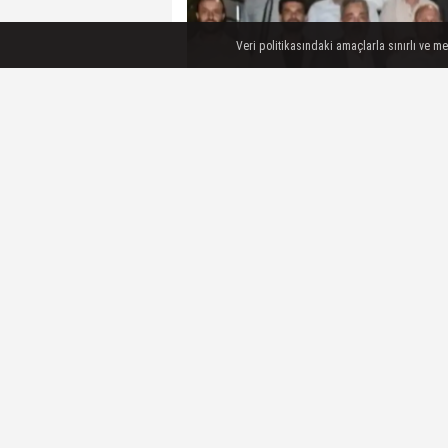
Veri politikasındaki amaçlarla sınırlı ve m