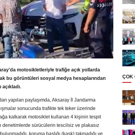
y'da motosikletleriyle trafiğe açık yollarda
ÇOK
arak bu görüntüleri sosyal medya hesaplarından
 açıkladı.
an yapılan paylaşımda, Aksaray İl Jandarma
ışmalar sonucunda trafikte tek teker üzerinde
ğa kalkarak motosiklet kullanan 4 kişinin tespit
an denetimlerde sürücülerin tescilsiz ve plakasız
i bulunmadığı, koruma başlığı (kask) takmadığı ve