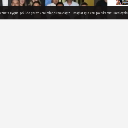
evzuata uygun şekilde çerez konumlandırmaktayız. Detaylar için veri politikamızı inceleyebili
ÇOK