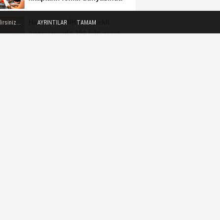
Hakkari'de JİHA destekli
rsiniz...
AYRINTILAR
TAMAM
operasyonda 253 kilo esrar
ele geçirildi
Bakan Yumaklı açıkladı:
Çiftçilere 688 Milyon TL'lik
tarımsal destek...
Bakan Göktaş: Terörsüz
Türkiye ile barışın ve
istikrarın güçlendiği...
İlaç denetiminde uluslararası
standart dönemi
 OKUNAN HABERLER
KTO Başkanı Öztürk'ten Kritik
Çağrı: Ekonomi Programı
Özel Sektörün...