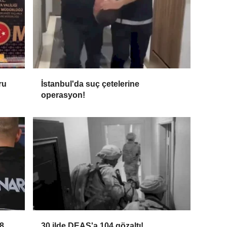
ru
İstanbul'da suç çetelerine
operasyon!
8
30 ilde DEAŞ'a 104 gözaltı!