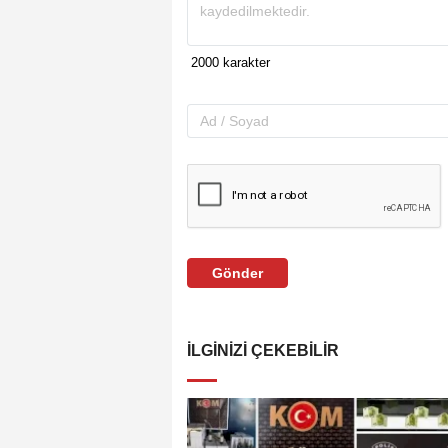
Gönder
İLGINIZI ÇEKEBILIR