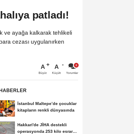
alıya patladı!
k ve ayağa kalkarak tehlikeli
 para cezası uygulanırken
A
A
Büyüt
Küçült
Yorumlar
 HABERLER
İstanbul Maltepe’de çocuklar
kitapların renkli dünyasında
Hakkari'de JİHA destekli
operasyonda 253 kilo esrar