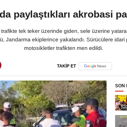
a paylaştıkları akrobasi pah
 trafikte tek teker üzerinde giden, sele üzerine yatara
ü, Jandarma ekiplerince yakalandı. Sürücülere idari
motosikletler trafikten men edildi.
TAKİP ET
SON