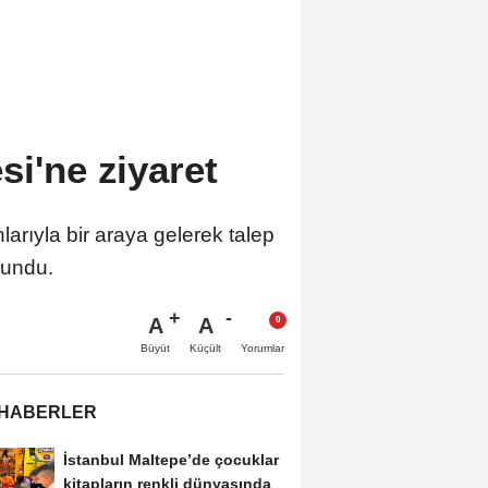
si'ne ziyaret
arıyla bir araya gelerek talep
lundu.
A
A
Büyüt
Küçült
Yorumlar
 HABERLER
İstanbul Maltepe’de çocuklar
kitapların renkli dünyasında