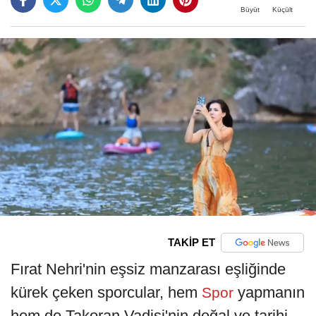
Büyüt
Küçült
TAKİP ET
Fırat Nehri'nin eşsiz manzarası eşliğinde
kürek çeken sporcular, hem
yapmanın
Spor
hem de Takoran Vadisi'nin doğal ve tarihi