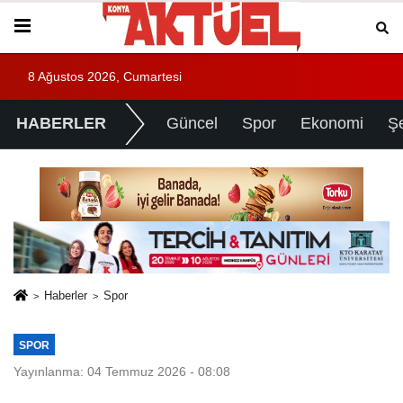
8 Ağustos 2026, Cumartesi
HABERLER
Güncel
Spor
Ekonomi
Ş
Haberler
Spor
SPOR
Yayınlanma: 04 Temmuz 2026 - 08:08