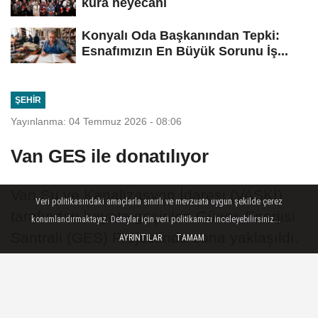
kura heyecanı
Konyalı Oda Başkanından Tepki:
Esnafımızın En Büyük Sorunu İş...
ŞEHIR
Yayınlanma: 04 Temmuz 2026 - 08:06
Van GES ile donatılıyor
Van Su ve Kanalizasyon İdaresi (VASKİ)
Veri politikasındaki amaçlarla sınırlı ve mevzuata uygun şekilde çerez
tarafından hayata geçirilen Güneş Enerjisi
konumlandırmaktayız. Detaylar için veri politikamızı inceleyebilirsiniz...
Santrali (GES) Projesi’nde sona yaklaşıldı.
AYRINTILAR
TAMAM
Van’ın en büyük yenilenebilir enerji
yatırımları arasında yer alan proje, kısa
süre içerisinde tamamlanarak enerji