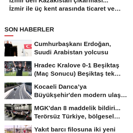
İzmir'den Kazakistan çıkarması...
İzmir ile üç kent arasında ticaret ve
kültür köprüsü hedefi
SON HABERLER
Cumhurbaşkanı Erdoğan,
Suudi Arabistan yolcusu
Hradec Kralove 0-1 Beşiktaş
(Maç Sonucu) Beşiktaş tek
golle avantajı...
Kocaeli Darıca’ya
Büyükşehir'den modern ulaşım
yatırımı
MGK'dan 8 maddelik bildiri...
Terörsüz Türkiye, bölgesel
güvenlik...
Yakıt barcı filosuna iki yeni