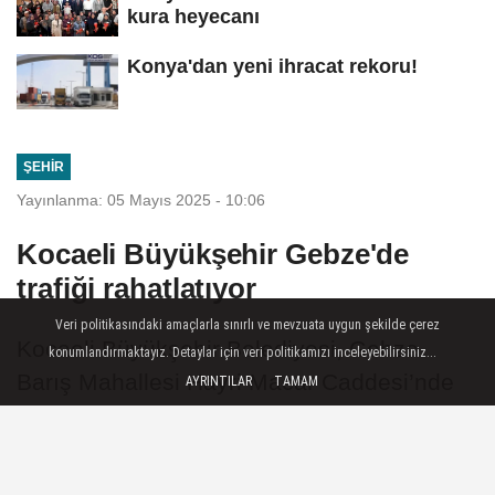
kura heyecanı
Konya'dan yeni ihracat rekoru!
ŞEHIR
Yayınlanma: 05 Mayıs 2025 - 10:06
Kocaeli Büyükşehir Gebze'de
trafiği rahatlatıyor
Veri politikasındaki amaçlarla sınırlı ve mevzuata uygun şekilde çerez
Kocaeli Büyükşehir Belediyesi, Gebze
konumlandırmaktayız. Detaylar için veri politikamızı inceleyebilirsiniz...
Barış Mahallesi Hayri Macar Caddesi’nde
AYRINTILAR
TAMAM
yürüttüğü üstyapı çalışmaları ile araç
trafiğini rahatlatarak, sürücülere daha
konforlu bir ulaşım imkânı sunacak.