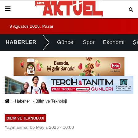
9 Ağustos 2026, Pazar
HABERLER
Güncel
Spor
Ekonomi
Ş
Haberler
Bilim ve Teknoloji
BILIM VE TEKNOLOJI
Yayınlanma: 05 Mayıs 2025 - 10:08