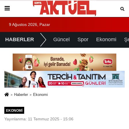
9 Ağustos 2026, Pazar
HABERLER
Güncel
Spor
Ekonomi
Ş
Haberler
Ekonomi
EKONOMI
Yayınlanma: 11 Temmuz 2025 - 15:06