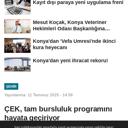
Kayıt dışı paraya yeni uygulama freni
Mesut Koçak, Konya Veteriner
Hekimleri Odası Başkanlığına
yeniden...
Konya'dan 'Vefa Umresi'nde ikinci
kura heyecanı
Konya'dan yeni ihracat rekoru!
ŞEHIR
Yayınlanma: 11 Temmuz 2025 - 14:56
ÇEK, tam bursluluk programını
hayata geçiriyor
Veri politikasındaki amaçlarla sınırlı ve mevzuata uygun şekilde çerez