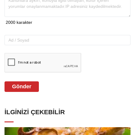
Gönder
İLGINIZI ÇEKEBILIR