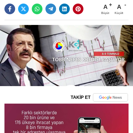
A
A
Büyüt
Küçült
TAKİP ET