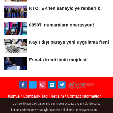
KTOTEK'ten sanayiciye rehberlik
0850'li numaralara operasyon!
Kayıt dışı paraya yeni uygulama freni
Esnafa kredi limiti müjdesi!
Künye / Company Tag
İletişim / Contact information
Veri politikasındaki amaçlarla sınırlı ve mevzuata uygun şekilde çerez
Çerez Politikası / Cookie policy
konumlandırmaktayız. Detaylar için veri politikamızı inceleyebilirsiniz...