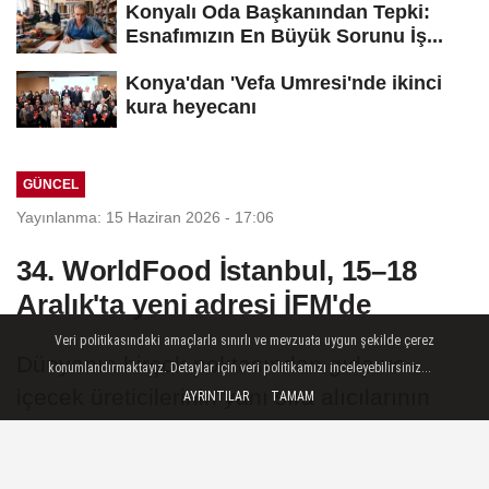
Konyalı Oda Başkanından Tepki:
Esnafımızın En Büyük Sorunu İş...
Konya'dan 'Vefa Umresi'nde ikinci
kura heyecanı
GÜNCEL
Yayınlanma: 15 Haziran 2026 - 17:06
34. WorldFood İstanbul, 15–18
Aralık'ta yeni adresi İFM'de
Veri politikasındaki amaçlarla sınırlı ve mevzuata uygun şekilde çerez
Dünyanın birçok noktasından gıda ve
konumlandırmaktayız. Detaylar için veri politikamızı inceleyebilirsiniz...
içecek üreticilerinin yanı sıra alıcılarının
AYRINTILAR
TAMAM
buluşma noktası olan Uluslararası Gıda
Ürünleri ve Teknolojileri Fuarı – WorldFood