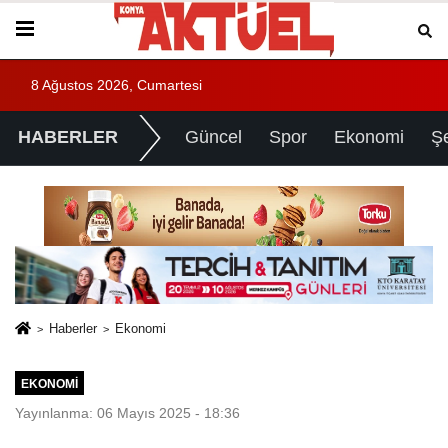
8 Ağustos 2026, Cumartesi
HABERLER
Güncel
Spor
Ekonomi
Ş
Haberler
Ekonomi
EKONOMI
Yayınlanma: 06 Mayıs 2025 - 18:36