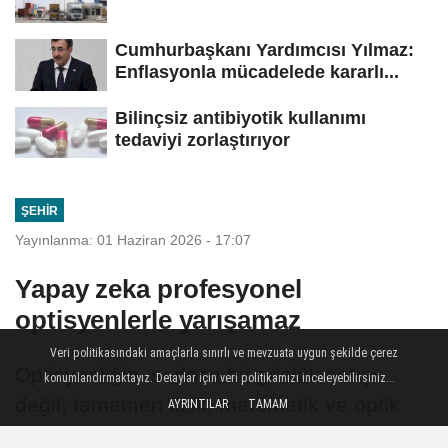
Cumhurbaşkanı Yardımcısı Yılmaz:
Enflasyonla mücadelede kararlı...
Bilinçsiz antibiyotik kullanımı
tedaviyi zorlaştırıyor
ŞEHIR
Yayınlanma: 01 Haziran 2026 - 17:07
Yapay zeka profesyonel
optisyenlerle yarışamaz
Veri politikasındaki amaçlarla sınırlı ve mevzuata uygun şekilde çerez
Optisyenliğin, sadece bir gözlük satışı
konumlandırmaktayız. Detaylar için veri politikamızı inceleyebilirsiniz...
değil; tamamen fizik, matematik ve optik
AYRINTILAR
TAMAM
bilimlerine dayanan çok teknik bir iş