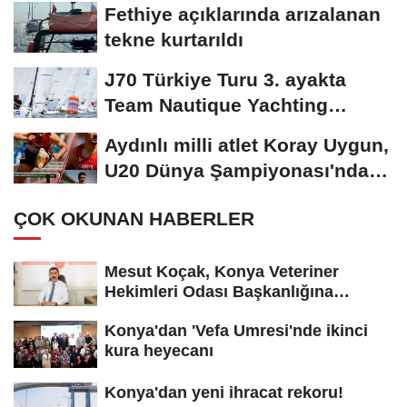
Fethiye açıklarında arızalanan
tekne kurtarıldı
J70 Türkiye Turu 3. ayakta
Team Nautique Yachting
şampiyonluğu elde...
Aydınlı milli atlet Koray Uygun,
U20 Dünya Şampiyonası'nda
yarı...
ÇOK OKUNAN HABERLER
Mesut Koçak, Konya Veteriner
Hekimleri Odası Başkanlığına
yeniden...
Konya'dan 'Vefa Umresi'nde ikinci
kura heyecanı
Konya'dan yeni ihracat rekoru!