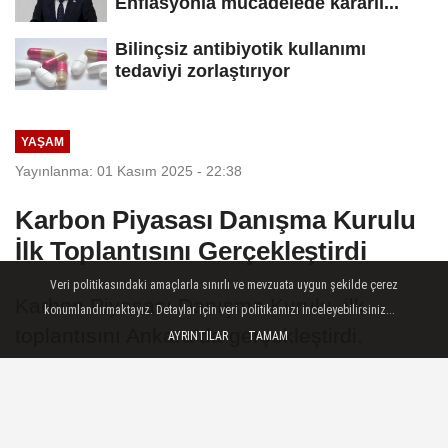
Enflasyonla mücadelede kararlı...
Bilinçsiz antibiyotik kullanımı
tedaviyi zorlaştırıyor
YAŞAM
Yayınlanma: 01 Kasım 2025 - 22:38
Karbon Piyasası Danışma Kurulu
İlk Toplantısını Gerçekleştirdi
Veri politikasındaki amaçlarla sınırlı ve mevzuata uygun şekilde çerez
Karbon Piyasası Danışma Kurulu, ilk
konumlandırmaktayız. Detaylar için veri politikamızı inceleyebilirsiniz...
toplantısını Ankara’da gerçekleştirdi.
AYRINTILAR
TAMAM
01 Kasım 2025 - 22:38
YAŞAM
A
A