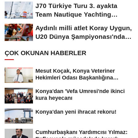
J70 Türkiye Turu 3. ayakta
Team Nautique Yachting
şampiyonluğu elde...
Aydınlı milli atlet Koray Uygun,
U20 Dünya Şampiyonası'nda
yarı...
ÇOK OKUNAN HABERLER
Mesut Koçak, Konya Veteriner
Hekimleri Odası Başkanlığına
yeniden...
Konya'dan 'Vefa Umresi'nde ikinci
kura heyecanı
Konya'dan yeni ihracat rekoru!
Cumhurbaşkanı Yardımcısı Yılmaz: