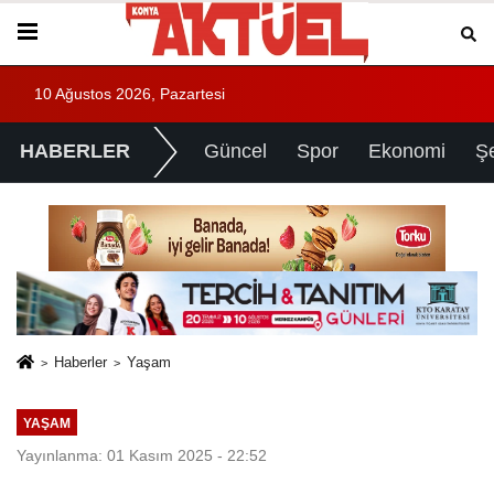
10 Ağustos 2026, Pazartesi
HABERLER
Güncel
Spor
Ekonomi
Ş
Haberler
Yaşam
YAŞAM
Yayınlanma: 01 Kasım 2025 - 22:52