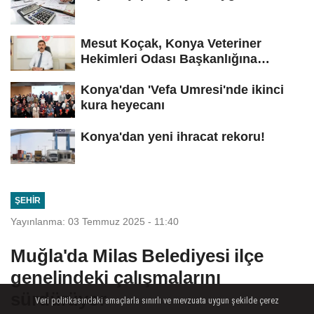
Mesut Koçak, Konya Veteriner
Hekimleri Odası Başkanlığına
yeniden...
Konya'dan 'Vefa Umresi'nde ikinci
kura heyecanı
Konya'dan yeni ihracat rekoru!
ŞEHIR
Yayınlanma: 03 Temmuz 2025 - 11:40
Muğla'da Milas Belediyesi ilçe
genelindeki çalışmalarını
sürdürüyor
Veri politikasındaki amaçlarla sınırlı ve mevzuata uygun şekilde çerez