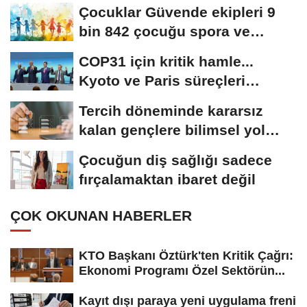
Çocuklar Güvende ekipleri 9
bin 842 çocuğu spora ve
sosyal faaliyetlere...
COP31 için kritik hamle...
Kyoto ve Paris süreçleri
Türkiye’de yönetilecek
Tercih döneminde kararsız
kalan gençlere bilimsel yol
haritası......
Çocuğun diş sağlığı sadece
fırçalamaktan ibaret değil
ÇOK OKUNAN HABERLER
KTO Başkanı Öztürk'ten Kritik Çağrı:
Ekonomi Programı Özel Sektörün...
Kayıt dışı paraya yeni uygulama freni