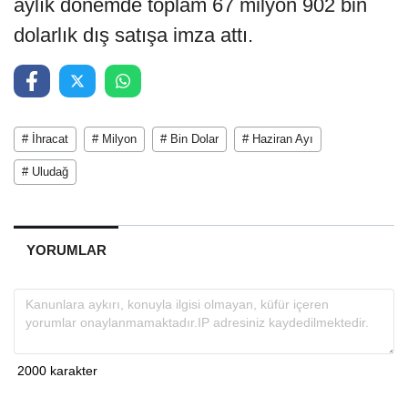
aylık dönemde toplam 67 milyon 902 bin
dolarlık dış satışa imza attı.
# İhracat
# Milyon
# Bin Dolar
# Haziran Ayı
# Uludağ
YORUMLAR