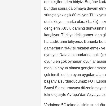
destekçilerinden biriyiz. Bugüne ka
bundan sonra da olmaya devam etmek
süreçte yaklaşık 80 milyon TL’lik yat
destekleyen marka olarak baktığımızd
gençlerin %83’ü gaming dünyasının bi
karşılıyor. Türkiye’deki gamer’ların
harcadıklarını biliyoruz. Bununla be
gamer’ların %47’si rekabet etmek ve
oynuyor. Data ai. raporlarına baktığ
oyunu en çok oynanan oyunlar arasında
mobil bir oyun olması gençler arasın
çok tercih edilen oyun uygulamaları
başarıyla sürdürdüğümüz FUT Esports
Brawl Stars turnuvası düzenlemeye 
teknolojisiyle Avrupa’dan Asya’ya u
Vodafone 5G teknolojisinin sunduğu 