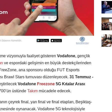
 etme vizyonuyla faaliyet gösteren
Vodafone,
gençlik
un
ve espordaki gelişimin en büyük destekçilerinden
FreeZone, ana sponsoru olduğu FUT Esports
arası Brawl Stars turnuvası düzenleyecek.
31 Temmuz -
eştirilecek
Vodafone
Freezone
5G Kıtalar Arası
700’ün üstünde
Takım
mücadele edecek.
n çeyrek final, yarı final ve final etapları, Beşiktaş-
knesinde oynanacak. Vodafone 5G teknolojisiyle