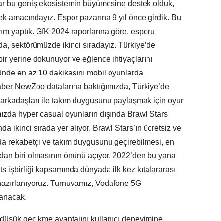
dar bu geniş ekosistemin büyümesine destek olduk,
 amacındayız. Espor pazarına 9 yıl önce girdik. Bu
ırım yaptık. GfK 2024 raporlarına göre, esporu
a, sektörümüzde ikinci sıradayız. Türkiye’de
r yerine dokunuyor ve eğlence ihtiyaçlarını
 günde en az 10 dakikasını mobil oyunlarda
raber NewZoo datalarına baktığımızda, Türkiye’de
 arkadaşları ile takım duygusunu paylaşmak için oyun
ımızda hyper casual oyunların dışında Brawl Stars
 ikinci sırada yer alıyor. Brawl Stars’ın ücretsiz ve
da rekabetçi ve takım duygusunu geçirebilmesi, en
ndan biri olmasının önünü açıyor. 2022’den bu yana
 işbirliği kapsamında dünyada ilk kez kıtalararası
hazırlanıyoruz. Turnuvamız, Vodafone 5G
zanacak.
düşük gecikme avantajını kullanıcı deneyimine