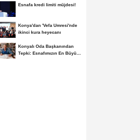
Esnafa kredi limiti müjdesi!
Konya'dan 'Vefa Umresi'nde
ikinci kura heyecanı
Konyalı Oda Başkanından
Tepki: Esnafımızın En Büyük
Sorunu İş...