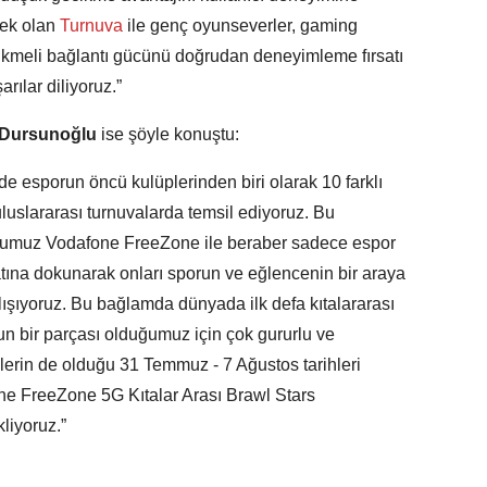
ek olan
Turnuva
ile genç oyunseverler, gaming
cikmeli bağlantı gücünü doğrudan deneyimleme fırsatı
ılar diliyoruz.”
n Dursunoğlu
ise şöyle konuştu:
’de esporun öncü kulüplerinden biri olarak 10 farklı
uslararası turnuvalarda temsil ediyoruz. Bu
rumuz Vodafone FreeZone ile beraber sadece espor
yatına dokunarak onları sporun ve eğlencenin bir araya
lışıyoruz. Bu bağlamda dünyada ilk defa kıtalararası
n bir parçası olduğumuz için çok gururlu ve
erin de olduğu 31 Temmuz - 7 Ağustos tarihleri
e FreeZone 5G Kıtalar Arası Brawl Stars
liyoruz.”