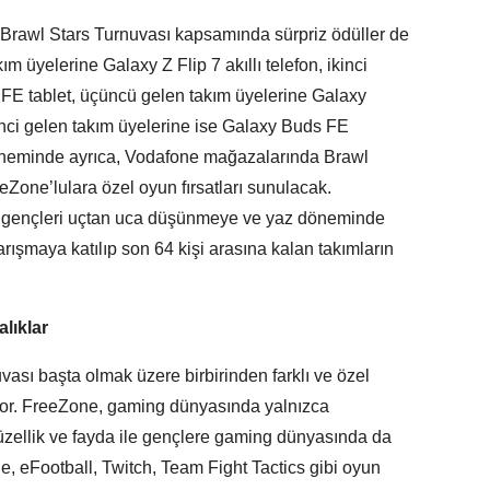
 Brawl Stars Turnuvası kapsamında
sürpriz ödüller de
ım üyelerine Galaxy Z Flip 7 akıllı telefon, ikinci
 FE tablet, üçüncü gelen takım üyelerine Galaxy
inci gelen takım üyelerine ise Galaxy Buds FE
döneminde ayrıca, Vodafone mağazalarında Brawl
eeZone’lulara özel oyun fırsatları sunulacak.
e gençleri uçtan uca düşünmeye ve yaz döneminde
rışmaya katılıp son 64 kişi arasına kalan takımların
lıklar
ası başta olmak üzere birbirinden farklı ve özel
iyor. FreeZone, gaming dünyasında yalnızca
l güzellik ve fayda ile gençlere gaming dünyasında da
, eFootball, Twitch, Team Fight Tactics gibi oyun