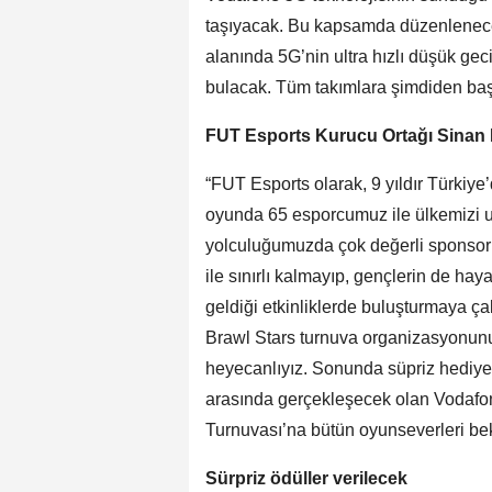
taşıyacak. Bu kapsamda düzenlenec
alanında 5G’nin ultra hızlı düşük ge
bulacak. Tüm takımlara şimdiden başar
FUT Esports Kurucu Ortağı Sina
“FUT Esports olarak, 9 yıldır Türkiye
oyunda 65 esporcumuz ile ülkemizi ul
yolculuğumuzda çok değerli sponso
ile sınırlı kalmayıp, gençlerin de ha
geldiği etkinliklerde buluşturmaya ça
Brawl Stars turnuva organizasyonunu
heyecanlıyız. Sonunda süpriz hediyel
arasında gerçekleşecek olan Vodafon
Turnuvası’na bütün oyunseverleri bek
Sürpriz ödüller verilecek