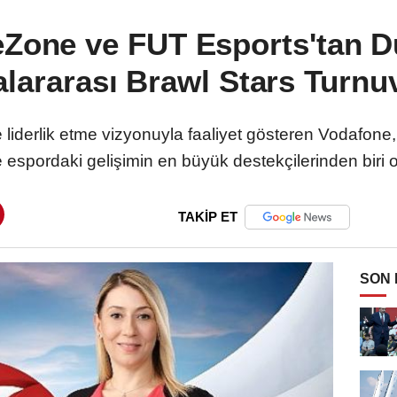
Zone ve FUT Esports'tan D
alararası Brawl Stars Turnu
ne liderlik etme vizyonuyla faaliyet gösteren Vodafon
 espordaki gelişimin en büyük destekçilerinden biri
TAKİP ET
SON