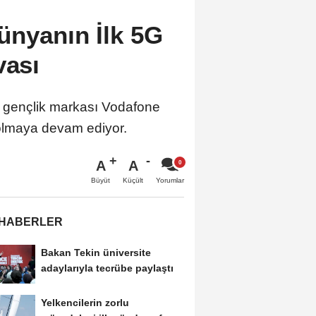
ünyanın İlk 5G
vası
e, gençlik markası Vodafone
 olmaya devam ediyor.
A
A
Büyüt
Küçült
Yorumlar
 HABERLER
Bakan Tekin üniversite
adaylarıyla tecrübe paylaştı
Yelkencilerin zorlu