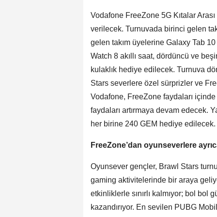
Vodafone FreeZone 5G Kıtalar Arası
verilecek. Turnuvada birinci gelen tak
gelen takım üyelerine Galaxy Tab 10
Watch 8 akıllı saat, dördüncü ve beş
kulaklık hediye edilecek. Turnuva 
Stars severlere özel sürprizler ve Fr
Vodafone, FreeZone faydaları içind
faydaları artırmaya devam edecek. Ya
her birine 240 GEM hediye edilecek.
FreeZone’dan oyunseverlere ayrıca
Oyunsever gençler, Brawl Stars turnuv
gaming aktivitelerinde bir araya gel
etkinliklerle sınırlı kalmıyor; bol bo
kazandırıyor. En sevilen PUBG Mobile