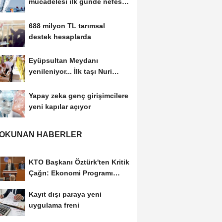
mücadelesi ilk günde nefes
kesti
688 milyon TL tarımsal
destek hesaplarda
Eyüpsultan Meydanı
yenileniyor... İlk taşı Nuri
Aslan koydu
Yapay zeka genç girişimcilere
yeni kapılar açıyor
 OKUNAN HABERLER
KTO Başkanı Öztürk'ten Kritik
Çağrı: Ekonomi Programı
Özel Sektörün...
Kayıt dışı paraya yeni
uygulama freni