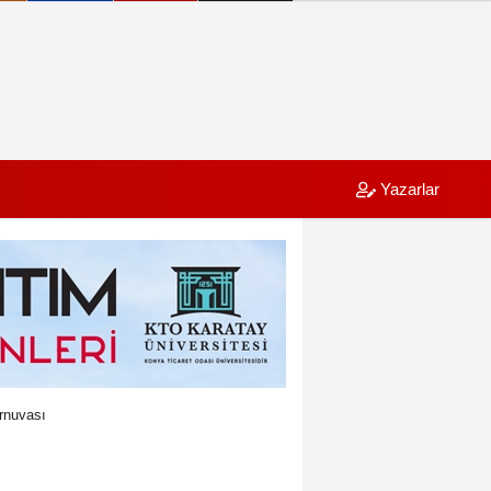
Yazarlar
rnuvası