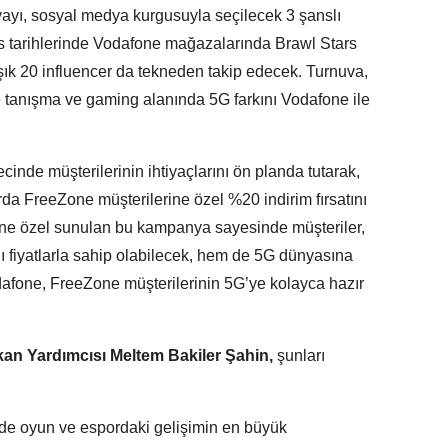
yı, sosyal medya kurgusuyla seçilecek 3 şanslı
s tarihlerinde Vodafone mağazalarında Brawl Stars
laşık 20 influencer da tekneden takip edecek. Turnuva,
e tanışma ve gaming alanında 5G farkını Vodafone ile
inde müşterilerinin ihtiyaçlarını ön planda tutarak,
rda FreeZone müşterilerine özel %20 indirim fırsatını
ne özel sunulan bu kampanya sayesinde müşteriler,
jlı fiyatlarla sahip olabilecek, hem de 5G dünyasına
dafone, FreeZone müşterilerinin 5G’ye kolayca hazır
kan Yardımcısı Meltem Bakiler Şahin,
şunları
de oyun ve espordaki gelişimin en büyük