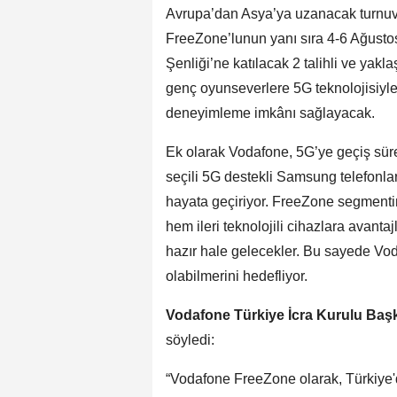
Avrupa’dan Asya’ya uzanacak turnuva
FreeZone’lunun yanı sıra 4-6 Ağusto
Şenliği’ne katılacak 2 talihli ve yak
genç oyunseverlere 5G teknolojisiyl
deneyimleme imkânı sağlayacak.
Ek olarak Vodafone, 5G’ye geçiş sürec
seçili 5G destekli Samsung telefonla
hayata geçiriyor. FreeZone segmenti
hem ileri teknolojili cihazlara avanta
hazır hale gelecekler. Bu sayede Vo
olabilmerini hedefliyor.
Vodafone Türkiye İcra Kurulu Baş
söyledi:
“Vodafone FreeZone olarak, Türkiye'