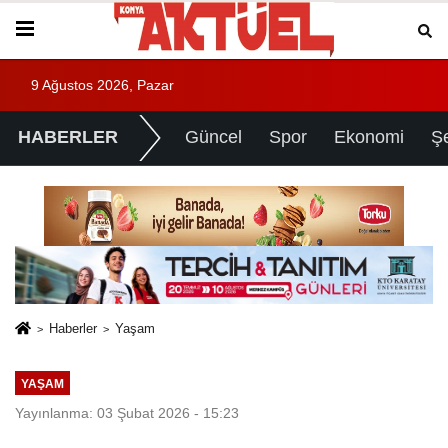
9 Ağustos 2026, Pazar
HABERLER
Güncel
Spor
Ekonomi
Ş
Haberler
Yaşam
YAŞAM
Yayınlanma: 03 Şubat 2026 - 15:23