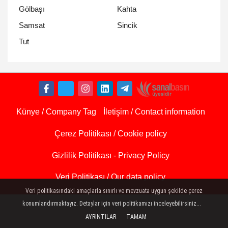
Gölbaşı
Kahta
Samsat
Sincik
Tut
Künye / Company Tag
İletişim / Contact information
Çerez Politikası / Cookie policy
Gizlilik Politikası - Privacy Policy
Veri Politikası / Our data policy
Veri politikasındaki amaçlarla sınırlı ve mevzuata uygun şekilde çerez
konumlandırmaktayız. Detaylar için veri politikamızı inceleyebilirsiniz...
AYRINTILAR
TAMAM