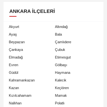
ANKARA İLÇELERI
Akyurt
Altındağ
Ayaş
Bala
Beypazarı
Çamlıdere
Çankaya
Çubuk
Elmadağ
Etimesgut
Evren
Gölbaşı
Güdül
Haymana
Kahramankazan
Kalecik
Kazan
Keçiören
Kızılcahamam
Mamak
Nallıhan
Polatlı