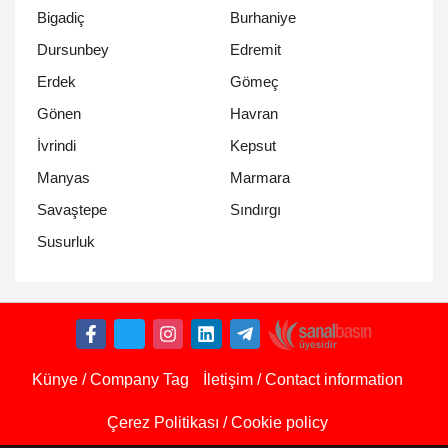
Bigadiç
Burhaniye
Dursunbey
Edremit
Erdek
Gömeç
Gönen
Havran
İvrindi
Kepsut
Manyas
Marmara
Savaştepe
Sındırgı
Susurluk
Künye / Company Tag
İletişim / Contact information
Çerez Politikası / Cookie policy