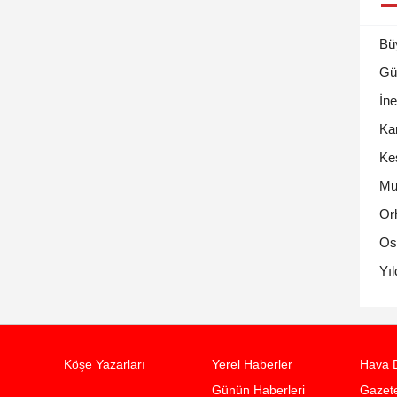
Bü
Gü
İne
Ka
Ke
Mu
Or
Os
Yıl
Köşe Yazarları
Yerel Haberler
Hava 
Günün Haberleri
Gazete