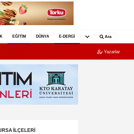
K
EĞITIM
DÜNYA
E-DERGI
Ara
Yazarlar
URSA İLÇELERI