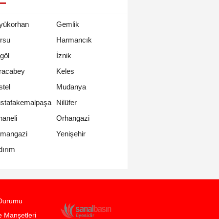
yükorhan
Gemlik
rsu
Harmancık
göl
İznik
racabey
Keles
stel
Mudanya
stafakemalpaşa
Nilüfer
haneli
Orhangazi
mangazi
Yenişehir
dırım
Durumu
 Manşetleri