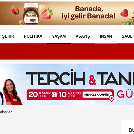
ŞEHIR
POLITIKA
YAŞAM
ASAYIŞ
İNSAN
SAĞLI
berleri
B