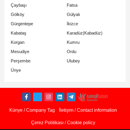
Çaybaşı
Fatsa
Gölköy
Gülyalı
Gürgentepe
İkizce
Kabataş
Karadüz(Kabadüz)
Korgan
Kumru
Mesudiye
Ordu
Perşembe
Ulubey
Ünye
Künye / Company Tag
İletişim / Contact information
Çerez Politikası / Cookie policy