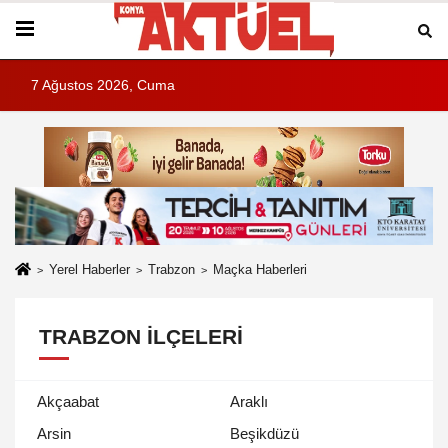
7 Ağustos 2026, Cuma
Yerel Haberler
Trabzon
Maçka Haberleri
TRABZON İLÇELERI
Akçaabat
Araklı
Arsin
Beşikdüzü