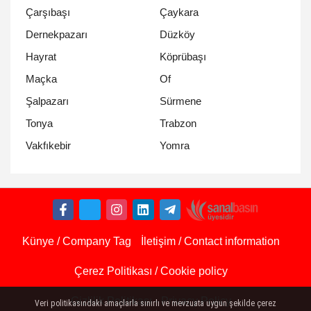
Çarşıbaşı
Çaykara
Dernekpazarı
Düzköy
Hayrat
Köprübaşı
Maçka
Of
Şalpazarı
Sürmene
Tonya
Trabzon
Yomra
Vakfıkebir
Künye / Company Tag
İletişim / Contact information
Çerez Politikası / Cookie policy
Gizlilik Politikası - Privacy Policy
Veri politikasındaki amaçlarla sınırlı ve mevzuata uygun şekilde çerez