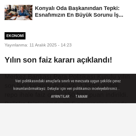
Konyalı Oda Başkanından Tepki:
Esnafımızın En Büyük Sorunu İş...
EKONOMI
Yayınlanma: 11 Aralık 2025 - 14:23
Yılın son faiz kararı açıklandı!
Merkez Bankası Para Politikası Kurulu yılın
Veri politikasındaki amaçlarla sınırlı ve mevzuata uygun şekilde çerez
son faiz kararını açıkladı. 1 hafta vadeli
konumlandırmaktayız. Detaylar için veri politikamızı inceleyebilirsiniz...
repo ihale faiz oranı 150 baz puan indirildi.
AYRINTILAR
TAMAM
Politika faizi, yüzde 39,5 seviyesine yüzde
38'e indirirken, gecelik vadede borçlanma
faiz oranını ise yüzde 38’den yüzde 36,5’e
indirildi.