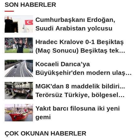
SON HABERLER
Cumhurbaşkanı Erdoğan,
Suudi Arabistan yolcusu
Hradec Kralove 0-1 Beşiktaş
(Maç Sonucu) Beşiktaş tek
golle avantajı...
Kocaeli Darıca’ya
Büyükşehir'den modern ulaşım
yatırımı
MGK'dan 8 maddelik bildiri...
Terörsüz Türkiye, bölgesel
güvenlik...
Yakıt barcı filosuna iki yeni
gemi
ÇOK OKUNAN HABERLER